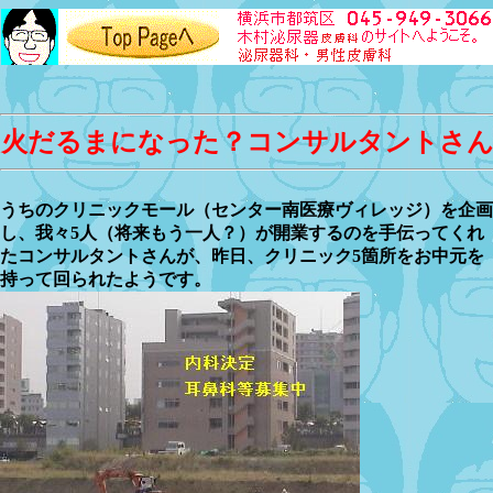
火だるまになった？コンサルタントさ
うちのクリニックモール（センター南医療ヴィレッジ）を企画
し、我々5人（将来もう一人？）が開業するのを手伝ってくれ
たコンサルタントさんが、昨日、クリニック5箇所をお中元を
持って回られたようです。