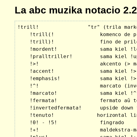
La abc muzika notacio 2.2
!trill!                "tr" (trila mark
    !trill(!               komenco de p
    !trill)!               fino de pril
    !mordent!              sama kiel !l
    !pralltriller!         sama kiel !u
    !>!                    akcento (> m
    !accent!               sama kiel !>
    !emphasis!             sama kiel !>
    !^!                    marcato (inve
    !marcato!              sama kiel !^
    !fermata!              fermato aŭ t
    !invertedfermata!      upside down f
    !tenuto!              horizontal li
    !0! - !5!              fingrado 
    !+!                    maldekstra-m