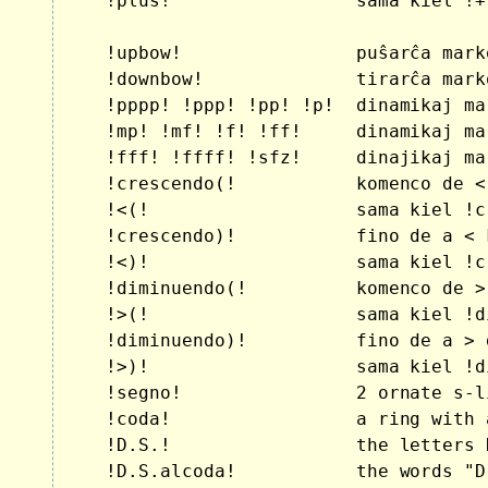
    !plus!                 sama kiel !+
    !upbow!                puŝarĉa mark
    !downbow!              tirarĉa mark
    !pppp! !ppp! !pp! !p!  dinamikaj mar
    !mp! !mf! !f! !ff!     dinamikaj mar
    !fff! !ffff! !sfz!     dinajikaj mar
    !crescendo(!           komenco de <
    !<(!                   sama kiel !c
    !crescendo)!           fino de a < 
    !<)!                   sama kiel !c
    !diminuendo(!          komenco de >
    !>(!                   sama kiel !d
    !diminuendo)!          fino de a > 
    !>)!                   sama kiel !d
    !segno!                2 ornate s-l
    !coda!                 a ring with 
    !D.S.!                 the letters 
    !D.S.alcoda!           the words "D