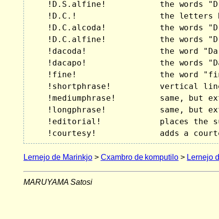
    !D.S.alfine!           the words "D
    !D.C.!                 the letters 
    !D.C.alcoda!           the words "D
    !D.C.alfine!           the words "D
    !dacoda!               the word "Da
    !dacapo!               the words "Da
    !fine!                 the word "fin
    !shortphrase!          vertical lin
    !mediumphrase!         same, but ex
    !longphrase!           same, but ex
    !editorial!            places the s
    !courtesy!             adds a court
Lernejo de Marinkjo
>
Cxambro de komputilo
>
Lernejo 
MARUYAMA Satosi