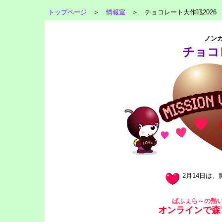
トップページ
＞
情報室
＞ チョコレート大作戦2026
ノン
チョコ
2月14日は
ぱふぇら～の熱
オンラインで森