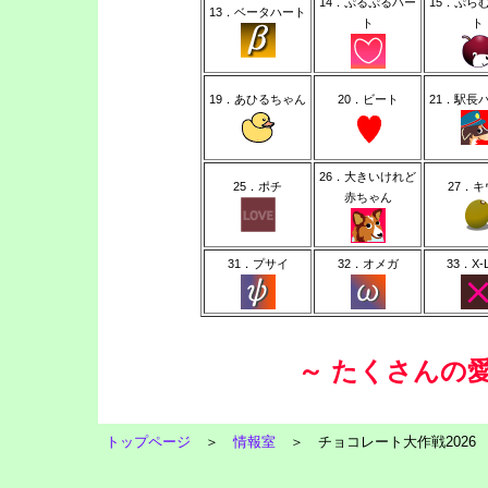
14．ぷるぷるハー
15．ぷら
13．ベータハート
ト
ト
19．あひるちゃん
20．ビート
21．駅長
26．大きいけれど
25．ポチ
27．キ
赤ちゃん
31．プサイ
32．オメガ
33．X-
～ たくさんの
トップページ
＞
情報室
＞ チョコレート大作戦2026