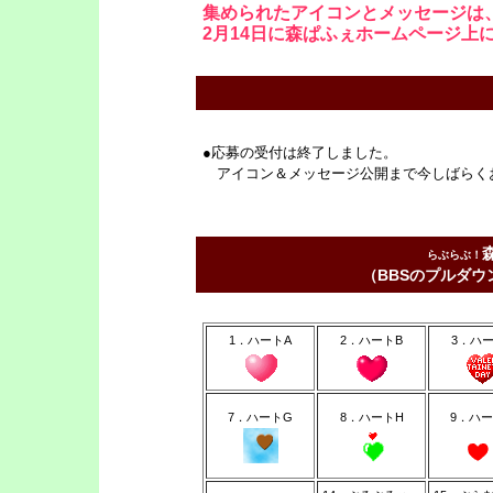
集められたアイコンとメッセージは
2月14日に森ぱふぇホームページ上
●応募の受付は終了しました。
アイコン＆メッセージ公開まで今しばらく
らぶらぶ！
（BBSのプルダ
1．ハートA
2．ハートB
3．ハ
7．ハートG
8．ハートH
9．ハ