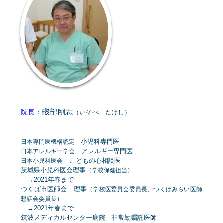
磯部
剛志
院
長
：
（いそべ たけし）
小児科専門医
日本専門医機構認定
アレルギー専門医
日本アレルギー学会
こどもの心相談医
日本小児科医会
茨城県小児科医会理事
（学校保健担当）
→2021年春まで
つくば市医師会 理事
（学校医委員会委員長、つくばみらい医師
懇話会委員長）
→2021年春まで
筑波メディカルセンター病院 非常勤嘱託医師