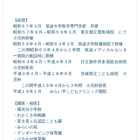
【経歴】
昭和５７年３月 筑波大学医学専門学群 卒業
昭和５７年６月～昭和５９年３月 東京都立豊島病院 にて
小児科研修
昭和５９年４月～昭和６３年３月 筑波大学附属病院で研修
この間昭和６０年４月から１年間 筑波メディカルセンタ
ー病院の創設時に勤務
昭和６３年４月～平成４年３月 日立製作所多賀総合病院
小児科医長
平成４年４月～平成１８年６月 茨城県立こども病院 小
児科
この間平成１６年４月から２年間 小児科部長
平成１９年１月 みらい平こどもクリニック開院
【園医・校医】
・陽光台小学校
・わかくさ幼稚園
・富士見ヶ丘認定こども園
・みらいの苑
・テンダーラビング保育園
・はるかぜ保育園