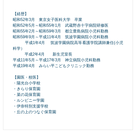
【経歴】
昭和52年3月 東京女子医科大学 卒業
昭和52年5月～昭和55年1月 武蔵野赤十字病院研修医
昭和55年2月～昭和59年3月 都立豊島病院小児科勤務
昭和59年9月～平成11年4月 筑波学園病院小児科勤務
平成1年4月 筑波学園病院高等看護学院講師兼任(小児
科学）
平成2年4月 新生児室長
平成11年5月～平成17年3月 神立病院小児科勤務
平成19年4月 みらい平こどもクリニック勤務
【園医・校医】
・陽光台小学校
・きらり保育園
・菜の花保育園
・ルンビニー学園
・伊奈特別支援学校
・丘の上のつなぐ保育園