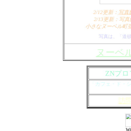
2/12更新：
写真
2/13更新：
小さなヌーベル町
写真は、「道
ヌーベ
ZNプ
「カフェ・ド・
訪
W