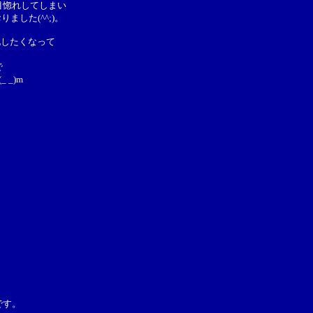
目惚れしてしまい
した(^^;)。
化したくなって
で
_)m
です。