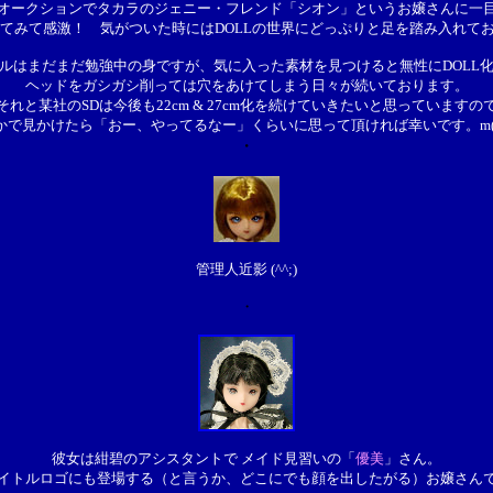
オークションでタカラのジェニー・フレンド「シオン」というお嬢さんに一
てみて感激！ 気がついた時にはDOLLの世界にどっぷりと足を踏み入れておりま
ルはまだまだ勉強中の身ですが、気に入った素材を見つけると無性にDOLL
ヘッドをガシガシ削っては穴をあけてしまう日々が続いております。
それと某社のSDは今後も22cm & 27cm化を続けていきたいと思っていますの
かで見かけたら「おー、やってるなー」くらいに思って頂ければ幸いです。m(_ 
・
管理人近影 (^^;)
・
彼女は紺碧のアシスタントで メイド見習いの「
優美
」さん。
イトルロゴにも登場する（と言うか、どこにでも顔を出したがる）お嬢さん