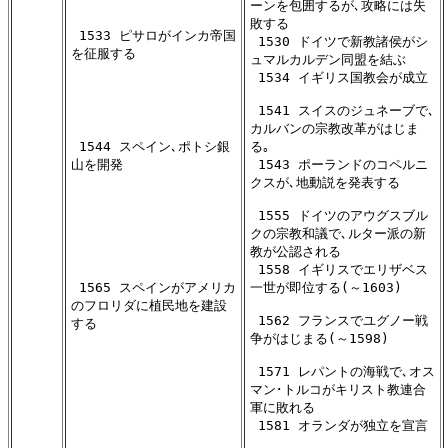
ーンを包囲するが､攻略には失

敗する

 1533 ピサロがインカ帝国

 1530 ドイツで新教諸侯がシ

を征服する

ュマルカルデン同盟を結ぶ

 1534 イギリス国教会が成立

 1541 スイスのジュネーブで､

カルバンの宗教改革がはじま

 1544 スペイン､ポトシ銀

る｡

山を開発

 1543 ポーランドのコペルニ

クスが､地動説を発表する

 1555 ドイツのアウグスブル

クの宗教和議で､ルター派の新

教が公認される

 1558 イギリスでエリザベス

 1565 スペインがアメリカ

一世が即位する(～1603)

のフロリダに植民地を建設

 1562 フランスでユグノー戦

する

争がはじまる(～1598)

 1571 レパントの海戦で､オス

マン･トルコがキリスト教連合

軍に敗れる

 1581 オランダが独立を宣言
