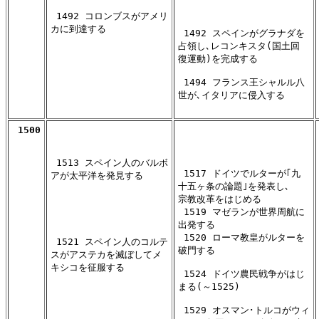
 1492 コロンブスがアメリ

カに到達する

 1492 スペインがグラナダを

占領し､レコンキスタ(国土回

復運動)を完成する

 1494 フランス王シャルル八

世が､イタリアに侵入する

 1513 スペイン人のバルボ

 1517 ドイツでルターが｢九

アが太平洋を発見する

十五ヶ条の論題｣を発表し､

宗教改革をはじめる

 1519 マゼランが世界周航に

出発する

 1520 ローマ教皇がルターを

 1521 スペイン人のコルテ

破門する

スがアステカを滅ぼしてメ

キシコを征服する

 1524 ドイツ農民戦争がはじ

まる(～1525)

 1529 オスマン･トルコがウィ
