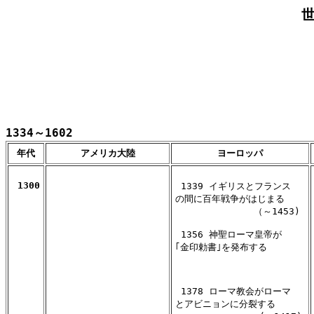
1334～1602
年代
アメリカ大陸
ヨーロッパ
 1300
 1339 イギリスとフランス

の間に百年戦争がはじまる

              （～1453)

 1356 神聖ローマ皇帝が

｢金印勅書｣を発布する 

 1378 ローマ教会がローマ

とアビニョンに分裂する
