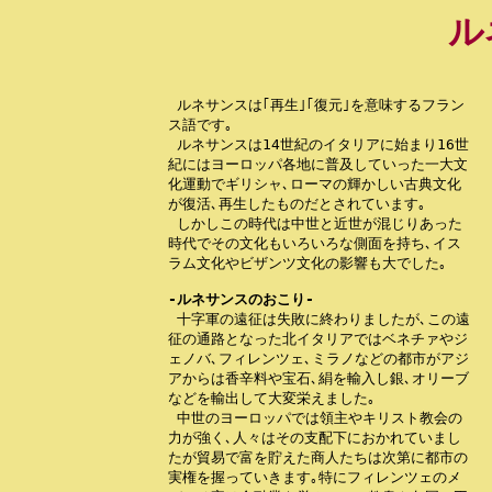
ル
 ルネサンスは｢再生｣｢復元｣を意味するフラン

ス語です｡

 ルネサンスは14世紀のイタリアに始まり16世

紀にはヨーロッパ各地に普及していった一大文

化運動でギリシャ､ローマの輝かしい古典文化

が復活､再生したものだとされています｡

 しかしこの時代は中世と近世が混じりあった

時代でその文化もいろいろな側面を持ち､イス

ラム文化やビザンツ文化の影響も大でした｡

-ルネサンスのおこり-

 十字軍の遠征は失敗に終わりましたが､この遠

征の通路となった北イタリアではベネチァやジ

ェノバ､フィレンツェ､ミラノなどの都市がアジ

アからは香辛料や宝石､絹を輸入し銀､オリーブ

などを輸出して大変栄えました｡

 中世のヨーロッパでは領主やキリスト教会の

力が強く､人々はその支配下におかれていまし

たが貿易で富を貯えた商人たちは次第に都市の

実権を握っていきます｡特にフィレンツェのメ
