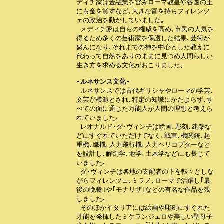
ディチ家は金融業を営みローマ教皇や各国の王

にも金を貸すなど､大きな富を持ちフィレンツ

ェの政治を動かしていました｡

 メディチ家は自らの権威を高め､市民の人気を

得るため多くの芸術家を保護した結果､芸術が

盛んになり､それまでの神を中心とした教えに

代わって自然をありのままに見つめ人間らしい

生き方を求める文化がおこりました｡

-ルネサンス文化-
 ルネサンスでは古代ギリシャやローマの学芸､

文芸が模範とされ､特定の知識にかたよらず､す

べての面に通じた万能人が人間の理想と考えら

れていました｡

 レオナルド･ダ･ヴィンチは絵画､彫刻､建築な

どにすぐれていただけでなく､戦車､機関銃､起

重機､織機､人力飛行機､人力ヘリコプターなど

を設計し､解剖学､地学､土木学などにも長じて

いました｡

 ダ･ヴィンチは各地の支配者の下を転々としな

がらフィレンツェ､ミラノ､ローマで活躍し｢最

後の晩餐｣や｢モナリザ｣などの有名な作品を残

しました｡

 そのほかイタリアには絵画や彫刻にすぐれた

才能を発揮したミケランジェロや美しい聖母子
