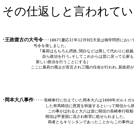
その仕返しと言われてい
･王政復古の大号令
･･･
1867(慶応3)年12月9日天皇は御学問所にお
             号令を発しました。

              　｢幕府はもちろん摂政､関白などは廃して代わりに総裁
               　自ら政治を行う｡そしてこれからは昔に戻って公
 　　　　　　　　新しい政治を行うことにする｣

      　　 　ここに幕府の廃止が宣言され三職の任命が行われ､新政府
･岡本大八事件
･････
長崎奉行に仕えていた岡本大八は1609年ポルトガ
                  した有馬晴信に恩賞を斡旋するといって晴信から
                   この事がばれると大八は逆に晴信の長崎奉行暗殺事件
                  晴信は甲斐国に流され斬罪に処せられました。

                   両者ともキリシタンであったことからこの事件は禁