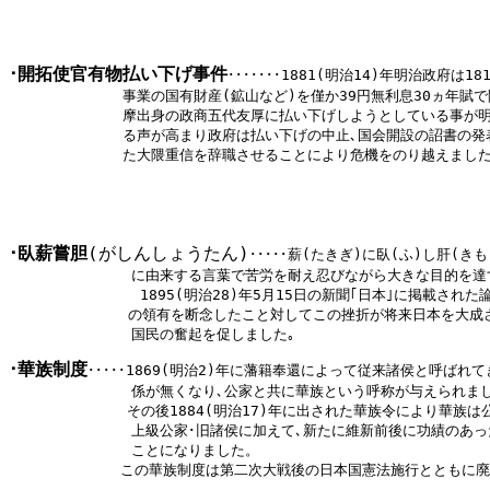
･開拓使官有物払い下げ事件
･･･････
1881(明治14)年明治政府は1
             事業の国有財産(鉱山など)を僅か39円無利息30ヵ年
             摩出身の政商五代友厚に払い下げしようとしている事が
             る声が高まり政府は払い下げの中止､国会開設の詔書の
             た大隈重信を辞職させることにより危機をのり越えました
･臥薪嘗胆
(がしんしょうたん)
･････
薪(たきぎ)に臥(ふ)し肝(きも
              に由来する言葉で苦労を耐え忍びながら大きな目的を
               1895(明治28)年5月15日の新聞｢日本｣に掲載
         　   の領有を断念したこと対してこの挫折が将来日本を大
              国民の奮起を促しました｡
･華族制度
･････
1869(明治2)年に藩籍奉還によって従来諸侯と呼ばれて
              係が無くなり､公家と共に華族という呼称が与えられまし
      　　　　 その後1884(明治17)年に出された華族令により華族は
              上級公家･旧諸侯に加えて､新たに維新前後に功績のあ
              ことになりました。

  　　　　　　 この華族制度は第二次大戦後の日本国憲法施行とともに