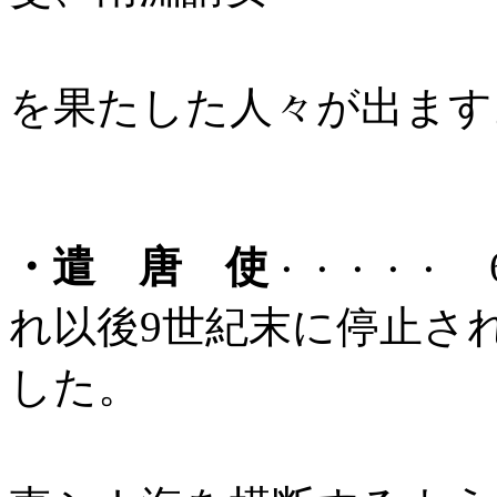
など大化改
を果たした人々が出ます
・遣 唐 使
6
・・・・・
れ以後9世紀末に停止さ
した。
新羅との関