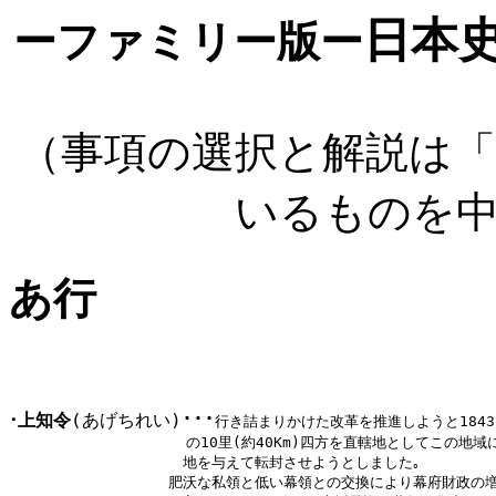
日本
ーファミリー版ー
（事項の選択と解説は
いるものを
あ行
･･･
･上知令
(あげちれい)
行き詰まりかけた改革を推進しようと1843
                    の10里(約40Km)四方を直轄地としてこ
                  　地を与えて転封させようとしました｡

    　　 　　　　　　肥沃な私領と低い幕領との交換により幕府財政の