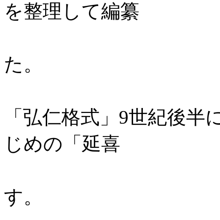
を整理して編纂
する仕事が
た。
820（弘仁
「弘仁格式」9世紀後半
じめの「延喜
格式」を三
す。