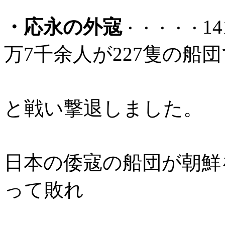
・
応永の外寇
1
・・・・・
万7千余人が227隻の船
九州探題や
と戦い撃退しました。
この事件よ
日本の倭寇の船団が朝鮮
って敗れ
ていますが,