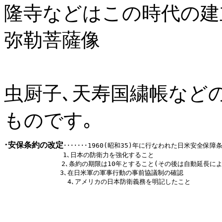
隆寺などはこの時代の建
弥勒菩薩像
(広隆寺)
虫厨子､天寿国繍帳など
ものです｡
･安保条約の改定
･･･････
1960(昭和35)年に行なわれた日米安全保障条
        　　　  1､日本の防衛力を強化すること

       　　　　 2､条約の期限は10年とすること(その後は自動延長によ
     　　 　　　3､在日米軍の軍事行動の事前協議制の確認

    		4､アメリカの日本防衛義務を明記したこと

         			  			     