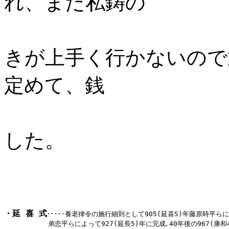
れ、また私鋳の
悪銭が増え
きが上手く行かないので
定めて、銭
の流通を良
した。
・延 喜 式
･････
養老律令の施行細則として905(延喜5)年藤原時平らに
　　　　　　 弟忠平らによって927(延長5)年に完成､40年後の967(康和