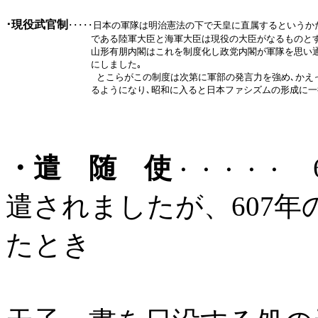
･現役武官制
･････
日本の軍隊は明治憲法の下で天皇に直属するというかた
               である陸軍大臣と海軍大臣は現役の大臣がなるものとする
               山形有朋内閣はこれを制度化し政党内閣が軍隊を思
               にしました｡

                とこらがこの制度は次第に軍部の発言力を強め､か
               るようになり､昭和に入ると日本ファシズムの形成
・遣 随 使
6
・・・・・
遣されましたが、607年
たとき
の国書には