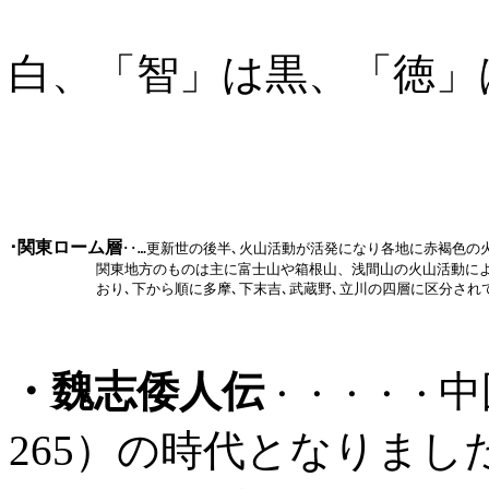
「信」は黄
白、「智」は黒、「徳」
･関東ローム層
･･…
更新世の後半､火山活動が活発になり各地に赤褐色の火
          関東地方のものは主に富士山や箱根山、浅間山の火山活動に
          おり､下から順に多摩､下末吉､武蔵野､立川の四層に区分さ
・魏志倭人伝
中
・・・・・
265）の時代となりま