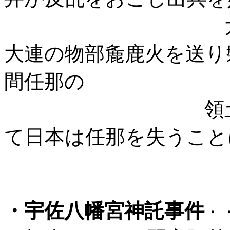
大和朝廷は反
大連の物部麁鹿火を送り
間任那の
領土は新羅に
て日本は任那を失うこと
・
宇佐八幡宮神託事件
・