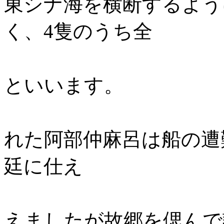
東シナ海を横断するよう
く、4隻のうち全
船無事のこ
といいます。
717年留学
れた阿部仲麻呂は船の遭
廷に仕え
異国の地で7
えましたが故郷を偲んで