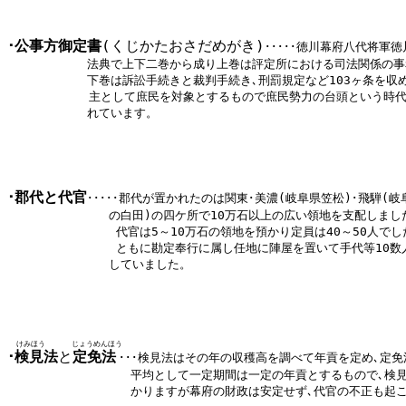
･公事方御定書
(くじかたおさだめがき)
･････
徳川幕府八代将軍徳
           法典で上下二巻から成り上巻は評定所における司法関係の事
           下巻は訴訟手続きと裁判手続き､刑罰規定など103ヶ条を収
    　   　 主として庶民を対象とするもので庶民勢力の台頭という時
           れています。
･郡代と代官
･････
郡代が置かれたのは関東･美濃(岐阜県笠松)･飛騨(岐阜
              の白田)の四ケ所で10万石以上の広い領地を支配しました
               代官は5～10万石の領地を預かり定員は40～50人でし
               ともに勘定奉行に属し任地に陣屋を置いて手代等10
              していました。
けみほう
じょうめんほう
･
検見法
と
定免法
･･･
検見法はその年の収穫高を調べて年貢を定め､定免
                 平均として一定期間は一定の年貢とするもので､
                 かりますが幕府の財政は安定せず､代官の不正