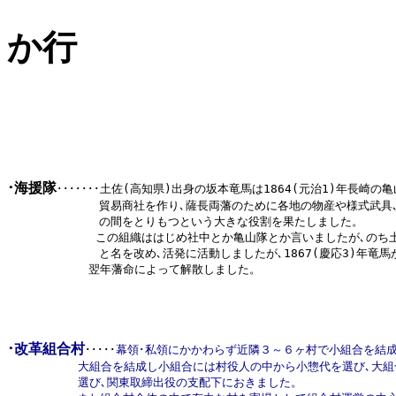
か行
･海援隊
･･･････
土佐(高知県)出身の坂本竜馬は1864(元治1)年長崎の亀
             貿易商社を作り､薩長両藩のために各地の物産や様式武
             の間をとりもつという大きな役割を果たしました。

     　　　　 この組織ははじめ社中とか亀山隊とか言いましたが､のち
             と名を改め､活発に活動しましたが､1867(慶応3)年
　　  　　   翌年藩命によって解散しました。  
･改革組合村
･････
幕領･私領にかかわらず近隣３～６ヶ村で小組合を結成､
          大組合を結成し小組合には村役人の中から小惣代を選び､大
          選び､関東取締出役の支配下におきました。
