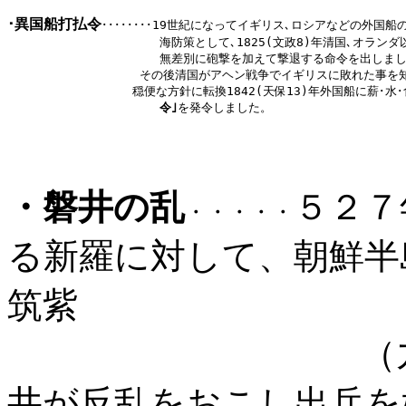
･異国船打払令
････････
19世紀になってイギリス､ロシアなどの外国船
                     海防策として､1825(文政8)年清国､オ
                     無差別に砲撃を加えて撃退する命令を出しまし
 　 　　　　　　　　　その後清国がアヘン戦争でイギリスに敗れた事を知
 　　　　　　　　　　穏便な方針に転換1842(天保13)年外国船に薪･水
                     令｣
を発令しました。
・磐井の乱
５２７
・・・・・
る新羅に対して、朝鮮半
筑紫
（九州北部）
井が反乱をおこし出兵を