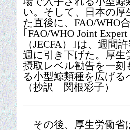
場で入手される小型鯨
い。そして、日本の厚
た直後に、FAO/WH
｢FAO/WHO Joint Expert 
（JECFA）｣は、週間許
週に引き下げた。厚生
摂取レベル勧告を一刻
る小型鯨類種を広げる
（抄訳 関根彩子）
その後、厚生労働省は