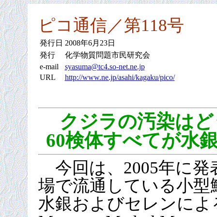
ピコ通信／第118号
発行日
2008年6月23日
発行
化学物質問題市民研究会
e-mail
syasuma@tc4.so-net.ne.jp
URL
http://www.ne.jp/asahi/kagaku/pico/
クジラの汚染はど
60検体すべてが水
今回は、2005年に
場で流通している小型
水銀およびセレンによる