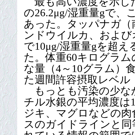
最も高い濃度を示し
の26.2μg/湿重量g
あった。タッパナガ（
ンドウイルカ、および
で10μg/湿重量gを
た。体重60キログラ
な量（4～10グラム）
た週間許容摂取レベル
もっとも汚染の少な
チル水銀の平均濃度は1.
ジキ、マグロなどの肉
スのガイドラインと同