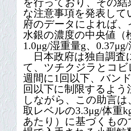
を行っており、その結
な注意事項を発表して
府のデータによれば、
水銀の濃度の中央値（
1.0μg/湿重量g、0.37
日本政府は独自調査
て、ツチクジラとコビ
週間に1回以下、バンド
回以下に制限するよう
しながら、この助言は
取レベルの3.3μg/体重
あたり）に基づくもの