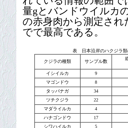
れている情報の範囲では、
量gとバンドウイルカの9
の赤身肉から測定され
でで最高である。
表 日本沿岸のハクジラ類
クジラの種類
サンプル数
イシイルカ
9
マゴンドウ
8
タッパナガ
34
ツチクジラ
22
マダライルカ
4
ハナゴンドウ
17
シワハイルカ
5