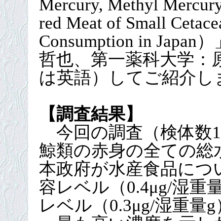
Mercury, Methyl Mercury,
red Meat of Small Cetac
Consumption in J
哲也、第一薬科大学：原
は英語）してご紹介し
【調査結果】
今回の調査（検体数16
鯨類の赤身の全ての総
本政府が水産食品につ
容レベル（0.4μg/湿
レベル（0.3μg/湿重