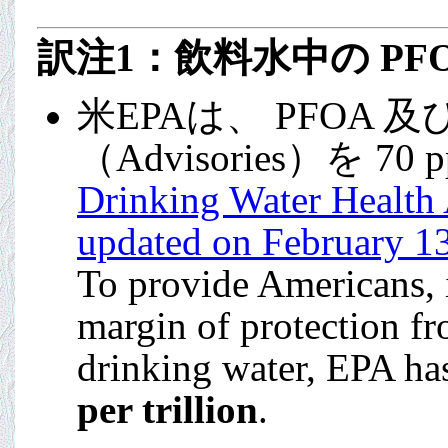
訳注1
：飲料水中の PFO
米EPAは、 PFOA
（Advisories）を 7
Drinking Water Health
updated on February 1
To provide Americans, i
margin of protection f
drinking water, EPA has
per trillion
.