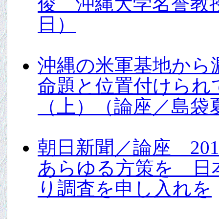
俊 沖縄大学名誉教授
日）
沖縄の米軍基地から
命題と位置付けられ
（上）（論座／島袋夏
朝日新聞／論座 20
あらゆる方策を 日
り調査を申し入れを