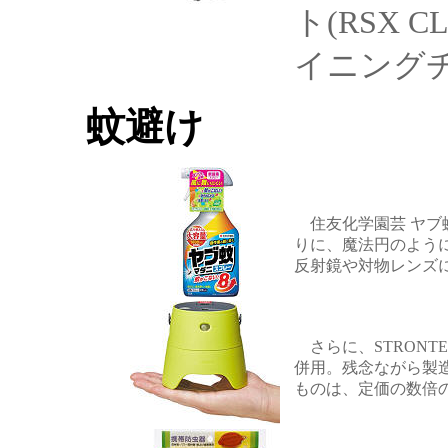
ト(RSX C
イニングチェ
蚊避け
住友化学園芸 ヤブ蚊
りに、魔法円のよう
反射鏡や対物レンズ
さらに、STRONTE
併用。残念ながら製
ものは、定価の数倍