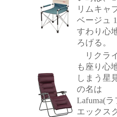
リムキャ
ベージュ
すわり心
ろげる。
リクライ
も座り心
しまう星見
の名は
Lafuma
エックス