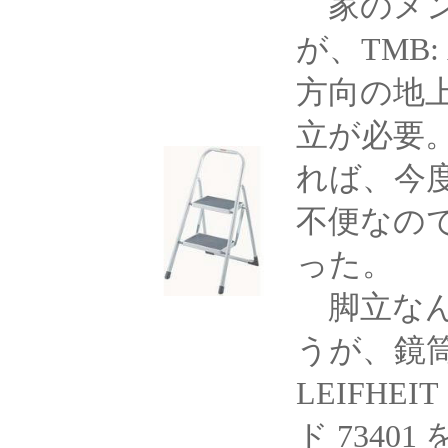
家のメン
が、
TMB:
方向の地
立が必要
れば、今
不便なの
った。
脚立なん
うが、鏡
LEIFHEIT
ド
73401