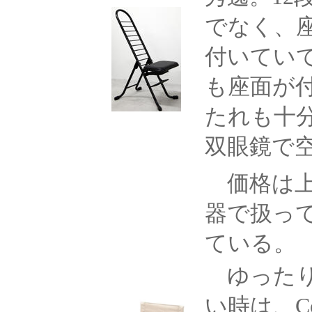
でなく、
付いてい
も座面が
たれも十
双眼鏡で
価格は上
器で扱っ
ている。
ゆったり
い時は、
C