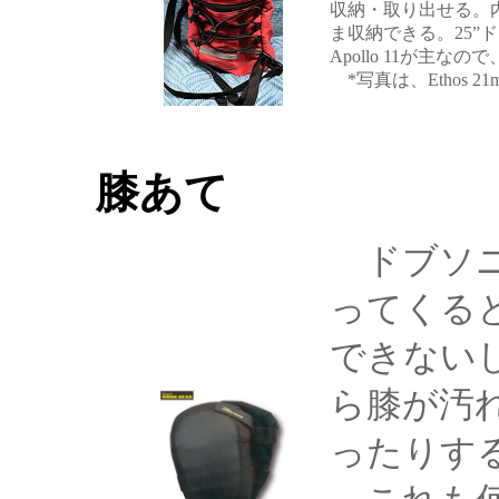
収納・取り出せる。
ま収納できる。25”ドブ
Apollo 11が主
*写真は、Ethos 
膝あて
ドブソニ
ってくる
できない
ら膝が汚
ったりす