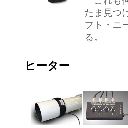
これも何
たま見つ
フト・ニー
る。
ヒーター