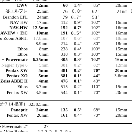
E
WV
32mm
60
1
.4
°
8
5
°
20mm
谷エルフレ
0.8
25mm
76
°
62°
21mm
Brandon EFL
24mm
79
0.7°
53°
N
AV-HW
1
7mm
112
0.9°
102°
16mm
N
AV-HW
12.5
mm
152
0.7°
102°
16mm
AV-HW + EiC
10
mm
191
0.5°
102°
16mm
rio Zoom ASPH.
17.8mm
107
0.
6°
60°
18mm
8.9mm
214
0.
4°
80°
18mm
Ethos
8mm
238
0.
4
°
100°
15mm
Ethos
6mm
318
0.
3°
100°
15mm
 + Powermate
6.25mm
305
0.3°
102°
16mm
Nagle
r Type 6
5mm
381
0.2°
82°
12mm
P
entax XW
5mm
381
0.2
°
70°
20
mm
P
entax XO
5mm
381
0.
1
°
4
4
°
3
.6mm
Z
eiss ABBE II
4mm
476
0.1
°
4
3
°
Ethos
3
.7mm
515
0.
2
°
1
1
0°
15mm
P
entax XW
3.5mm
544
0.1°
70°
20mm
f=7.14 換算）
3238.5mm
Panoptic
24mm
135
0.5°
68°
15mm
P
entax XW
20mm
161
0.4
°
70°
20
mm
e Powermate 2"
2×
ss Abbe-Barlow
2-2.2-
2.6-2.8
×