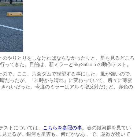
とのやりとりをしなければならなかったりと、星を見るどころ
ど、行ってきた。目的は、新ミラーと
SkySafari 5
の動作テスト。
たので、ここ、片倉ダムで観望する事にした。風が強いので、
快晴だったが、「21時から晴れ」に変わっていて、所々に薄雲
くきれいだった。今度のミラーはアルミ増反射だけど、赤色の
テストについては、
こちらを参照の事
。春の銀河群を見てい
見せるが、銀河も星雲も、何だかなあ 、で、意欲が湧いて