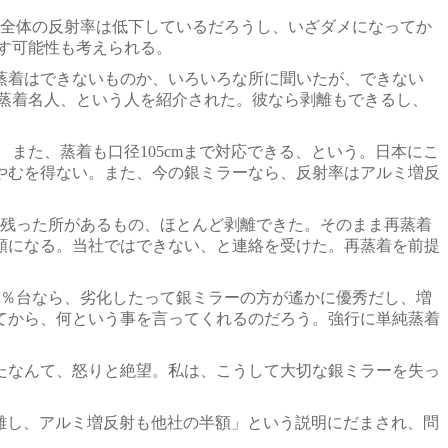
全体の反射率は低下しているだろうし、いざダメになってか
す可能性も考えられる。
蒸着はできないものか、いろいろな所に聞いたが、できない
蒸着名人、という人を紹介された。彼なら剥離もできるし、
また、蒸着も口径105cmまで対応できる、という。日本にこ
はやむを得ない。また、今の銀ミラーなら、反射率はアルミ増反
残った所があるもの、ほとんど剥離できた。そのまま再蒸着
額になる。当社ではできない、と連絡を受けた。再蒸着を前提
0％台なら、劣化したって銀ミラーの方が遙かに優秀だし、増
てから、何という事を言ってくれるのだろう。強行に単純蒸着
たなんて、怒りと絶望。私は、こうして大切な銀ミラーを失っ
離し、アルミ増反射も他社の半額」という説明にだまされ、問