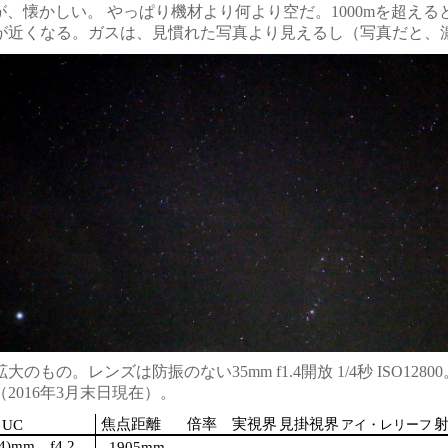
が、懐かしい。 やっぱり機材より何より空だ。1000mを超える
に宇宙が近くなる。ガスは、見慣れた写真より見えるし（写真だ
。レンズは防振のない35mm f1.4開放 1/4秒 ISO128
016年3月末日現在）。
焦点距離
倍率
実視界
見掛視界
" UC
アイ・レリーフ
)mm f4.2
1905mm