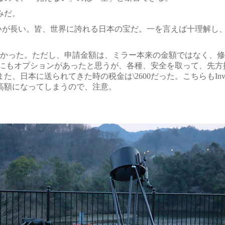
みだ。
いが長い。皆、世界に誇れる日本の宝だ。一を言えば十理解し
かった。ただし、申請金額は、ミラー本来の金額ではなく、修
、他にもオプションがあったと思うが、各種、安全を取って、先
、日本に送られてきた時の税金は\2600だった。こちらもInv
高額になってしまうので、注意。