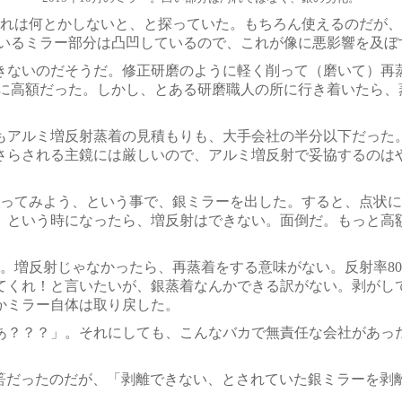
れは何とかしないと、と探っていた。もちろん使えるのだが、
ているミラー部分は凸凹しているので、これが像に悪影響を及ぼ
ないのだそうだ。修正研磨のように軽く削って（磨いて）再
かに高額だった。しかし、とある研磨職人の所に行き着いたら、
ルミ増反射蒸着の見積もりも、大手会社の半分以下だった。 
にさらされる主鏡には厳しいので、アルミ増反射で妥協するの
ってみよう、という事で、銀ミラーを出した。すると、点状に
、という時になったら、増反射はできない。面倒だ。もっと高
。増反射じゃなかったら、再蒸着をする意味がない。反射率8
てくれ！と言いたいが、銀蒸着なんかできる訳がない。剥がし
かミラー自体は取り戻した。
？？？」。それにしても、こんなバカで無責任な会社があっ
筈だったのだが、「剥離できない、とされていた銀ミラーを剥