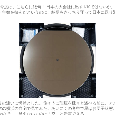
間。今度は、こちらに絶句！ 日本の大会社に出す1/10ではな
末・年始を挟んだというのに、納期もきっちり守って日本に送
の違いに愕然とした。偉そうに理屈を延々と述べる前に、ア
本の横浜の自宅で見てみた。あいにくの冬空で星はお団子状態
なので、「見えない」のは「空」と断言できる。