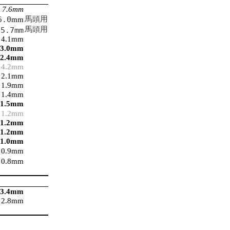
7.
6
mm
馬頭用
6.0
mm
馬頭用
5.7mm
4.1mm
3.0mm
2.4mm
4.2mm
2.1
mm
1.
9
mm
1.
4
mm
1.5mm
1.2mm
1
.2
mm
1
.2
mm
1
.0mm
0
.9mm
0.8
mm
3.4mm
2.8mm