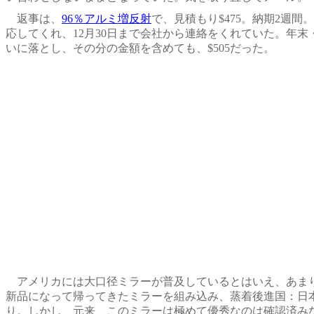
返事は、
96％アルミ増反射
で、見積もり$475。納期2週
応してくれ、12月30日まで会社から連絡をくれていた。年
いに落とし、その分の金額を含めても、$505だった。
アメリカには大口径ミラーが普及しているとはいえ、あまり
新品になって帰ってきたミラーを組み込み、蒸着後進国：日
り。しかし、元来、このミラーは極めて優秀なのは確認済み