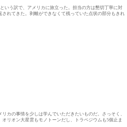
いか。という訳で、アメリカに旅立った。担当の方は懇切丁寧に対
り返されてきた。剥離ができなくて残っていた点状の部分もきれ
メリカの事情を少しは学んでいただきたいものだ。さっそく、
。オリオン大星雲もモノトーンだし、トラペジウムも5個止ま