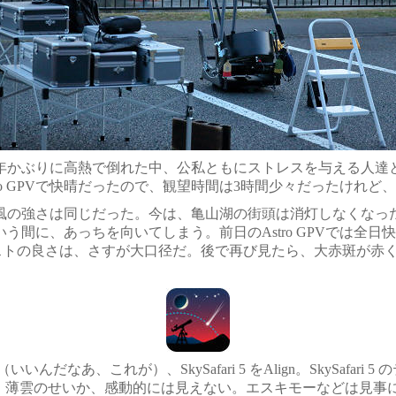
何年かぶりに高熱で倒れた中、公私ともにストレスを与える人達
ro GPVで快晴だったので、観望時間は3時間少々だったけれ
の強さは同じだった。今は、亀山湖の街頭は消灯しなくなっ
間に、あっちを向いてしまう。前日のAstro GPVでは全日
ラストの良さは、さすが大口径だ。後で再び見たら、大赤斑が赤
（いいんだなあ、これが）、
SkySafari 5
をAlign。
SkySafari 5
の
、薄雲のせいか、感動的には見えない。エスキモーなどは見事に