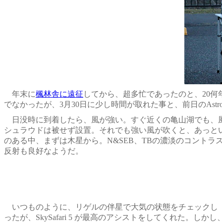
年末に
楓林舎に遠征
してから、超多忙であったのと、20
でなかったが、3月30日に少し時間が取れた事と、前日のAst
日没時に到着したら、風が強い。すぐ近くの亀山湖でも、風
シュラウドは被せず設置。それでも強い風が吹くと、あっという
のある中、まずは木星から。N&SEB、TBの濃淡のコント
反射も良好なようだ。
いつものように、リゲルの伴星で大気の状態をチェックし 
ったが、
SkySafari 5
が最高のアシストをしてくれた。しかし