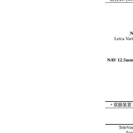
N
Leica Va
N
AV
12.5mm
+ 双眼装置 (
TeleVu
Zei