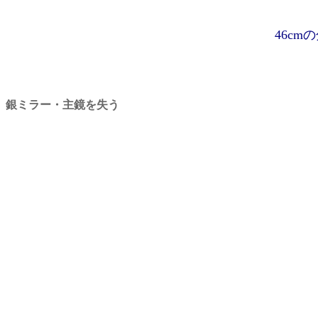
46c
銀ミラー・主鏡を失う