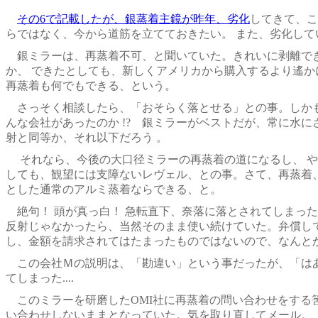
その6で記載したが、銀蒸着主鏡が昨年、劣化
してきて、こ
らではなく、今から道筋を立てておきたい。 また、劣化し
銀ミラーは、再蒸着不可、と聞いていた。きれいに剥離でき
か、 できたとしても、新しくアメリカから購入するより遙
再蒸着も何でもできる、という。
さっそく相談したら、「おそらく落とせる」との事。しかもア
んな会社があったのか !? 銀ミラーがベストだが、常に水
射と同等か、それ以下だろう 。
それなら、今後の大口径ミラーの再蒸着の道になるし、 や
しても、観望には支障ないレヴェル、との事。さて、再蒸着
とした通常のアルミ蒸着ならできる、と。
絶句！ 頭が真っ白！ 急転直下、奈落に落とされてしまった
反射じゃなかったら、当然そのまま使い続けていた。弁償し
し、金額を請求されてはたまったものではないので、なんと
この会社Ｍの説明は、「勘違い」という事だったが、「はあ
てしまった....
このミラーを研磨したOMI社に再蒸着の問い合わせをする
い合わせしないままとなっていた。気を取り直してメール。