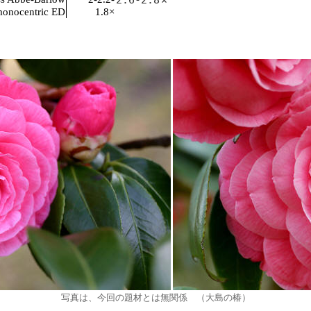
onocentric ED
1.8×
写真は、今回の題材とは無関係 （大島の椿）