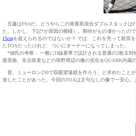
五藤はF9.6だ。どうやらこの発展系混合ダブルスタックはF
た。しかし、下記*が原因の模様）。期待がもの凄かったので、
15cm
を超えられるのではないか？ では、これを売って鏡筒を
たTOAだったけれど、ついにオーナーになってしまった。
*佃氏の考察： 一般にD線基準で設計される普通の2枚玉対物
面歪曲、非点収差などの視野周辺の像の劣化をQUARK内蔵の
昔、ミューロン250で双眼望遠鏡を作ろう、と求めたこと
放したことがあった。今回のTOAは文句なしの像で一安心。