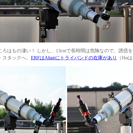
はもの凄い！ しかし、13cmで長時間は危険なので、誘惑を断
・スタックへ。
ERFはAltairにトライバンドの在庫があり
（Hα