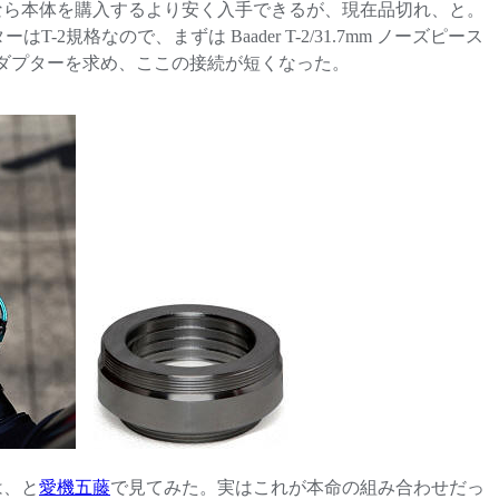
ットなら本体を購入するより安く入手できるが、現在品切れ、と。
格なので、まずは Baader T-2/31.7mm ノーズピース
k のT-2アダプターを求め、ここの接続が短くなった。
は、と
愛機五藤
で見てみた。実はこれが本命の組み合わせだっ