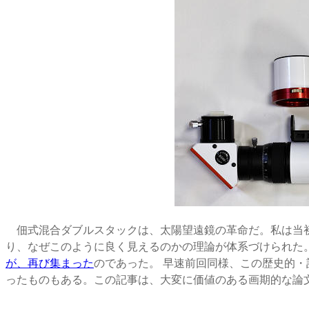
佃式混合ダブルスタックは、太陽望遠鏡の革命だ。
私は当
り、なぜこのように良く見えるのかの理論が体系づけられた
が、再び集まった
のであった。 早速前回同様、この歴史的
ったものもある。この記事は、大変に価値のある画期的な論