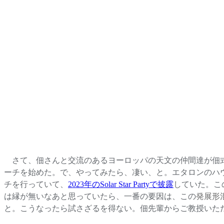
さて、
佃さんと交流のあるヨーロッパの天文の仲間達が佃
ーチを始めた。で、やってみたら、凄い、と。エタロンのハウ
チを行っていて、
2023年のSolar Star Partyで披露
していた。
こ
は縁が無いなあと思っていたら、一番の要因は、この
発展形
と。こうなったら試さざるを得ない。佃先輩からご教授いた