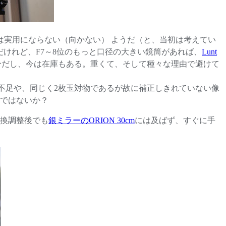
0は実用にならない（向かない） ようだ（と、当初は考えてい
だけれど、F7～8位のもっと口径の大きい鏡筒があれば、
Lunt
十分だし、今は在庫もある。重くて、そして種々な理由で避けて
補正不足や、同じく2枚玉対物であるが故に補正しきれていない像
のではないか？
交換調整後でも
銀ミラーのORION 30cm
には及ばず、すぐに手