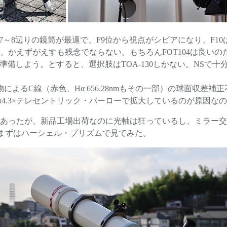
7～8辺りの鏡筒が最適で、F9位から視点がシビアになり、F1
かえずがえすも残念でならない。もちろんFOT104は良いの
準備しよう。とすると、選択肢はTOA-130しかない。NSで
によるC線（赤色、Hα 656.28nmもその一部）の球面収差
4.3×テレセントリック・バーローで拡大しているのが原因な
があったが、新品工場出荷なのに光軸は狂っているし、ミラー
まずはハーシェル・プリズムで見てみた。