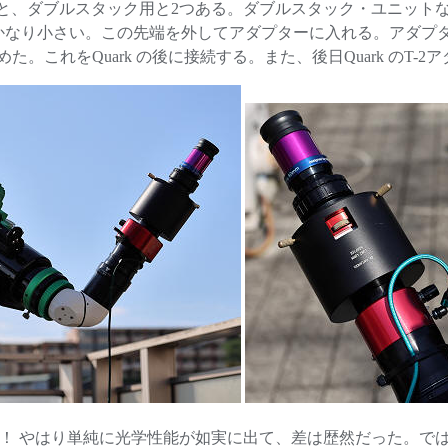
cm用と、ダブルスタック用と2つある。ダブルスタック・ユニ
なり小さい。この先端を外してアダプターに入れる。アダプターはT-2規
458100 を求めた。これをQuark の後に接続する。また、後日Quar
度！ やはり単純に光学性能が如実に出て、差は歴然だった。で