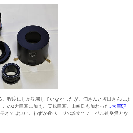
る、程度にしか認識していなかったが、佃さんと塩田さんによ
、この2大巨頭に加え、実践巨頭、山崎氏も加わった
3大巨頭
は長さでは無い。わずか数ページの論文でノーベル賞受賞とな