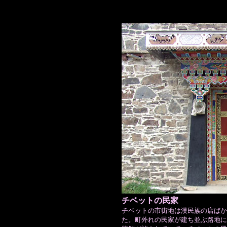
チベットの民家
チベットの市街地は漢民族の店ばか
た。町外れの民家が建ち並ぶ路地に