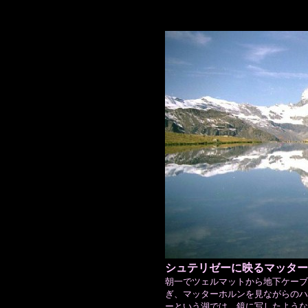
シュテリゼーに映るマッター
朝一でツェルマットから地下ケーブ
ぎ、マッターホルンを見ながらのハ
ーという湖では、鏡に写したような