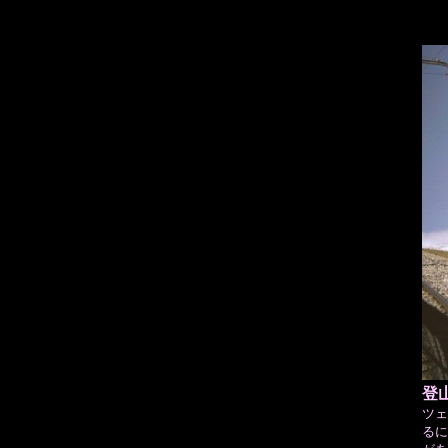
登
ツェ
るに