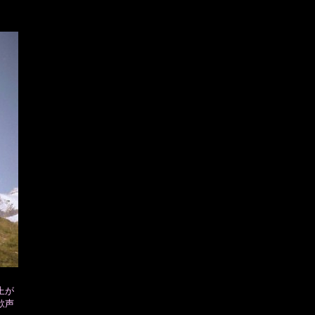
上が
歓声