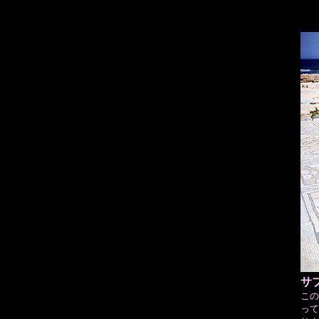
サ
この
って