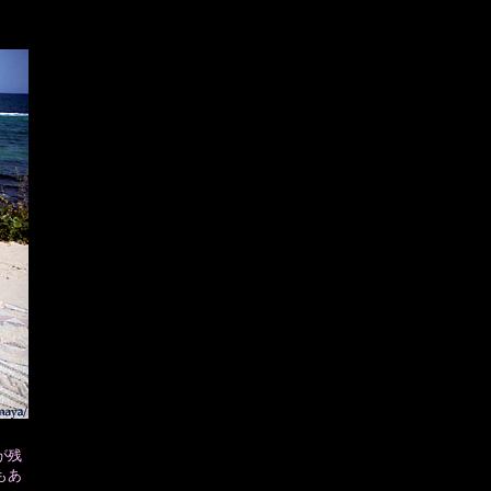
が残
もあ