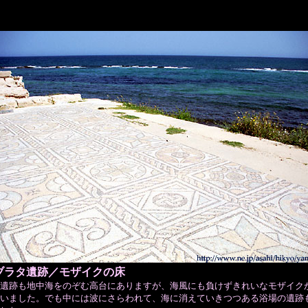
ブラタ遺跡／モザイクの床
遺跡も地中海をのぞむ高台にありますが、海風にも負けずきれいなモザイク
いました。でも中には波にさらわれて、海に消えていきつつある浴場の遺跡