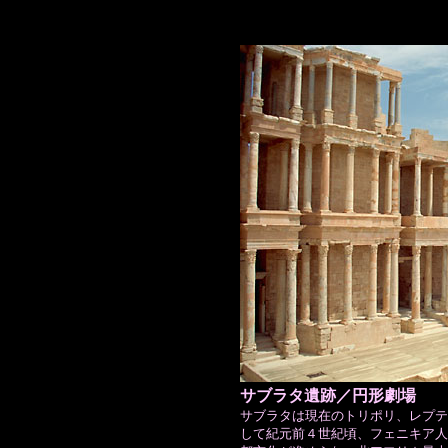
サブラタ遺跡／円形劇場
サブラタは現在のトリポリ、レプテ
して紀元前４世紀頃、フェニキア人