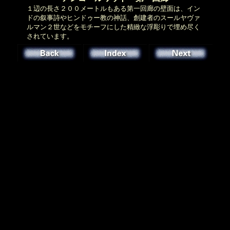
１辺の長さ２００メートルもある第一回廊の壁面は、イン
ドの叙事詩やヒンドゥー教の神話、創建者のスールヤヴァ
ルマン２世などをモチーフにした精緻な浮彫りで埋め尽く
されています。