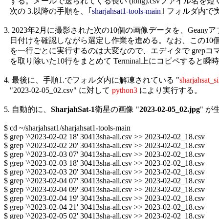
   する。メールで送られてくる長い (long).csvファイル名を
   次の 3.以降の手順を、｢
sharjahsat1-tools-main
｣ フォルダ内で
3. 2023年2月に撮影された次の10個の画像データを、Geany
   日付けを確認しながら選定し作業を進める。なお、この10個の 
   を一行ごとに実行するのは大変なので、エディタで grepコマ
   を取り除いた10行をまとめて Terminal上にコピペすると瞬
4. 最後に、手順1.でフォルダ内に解凍されている "
sharjahsat_s
   "2023-02-05_02.csv" に対して 
python3
 により実行する。

5. 自動的に、
SharjahSat-1
衛星の画像 "
2023-02-05_02.jpg
" が
$ cd ~/sharjahsat1/sharjahsat1-tools-main

$ grep '^2023-02-02 18' 30413sha-all.csv >> 2023-02-02_18.csv

$ grep '^2023-02-02 20' 30413sha-all.csv >> 2023-02-02_18.csv

$ grep '^2023-02-03 07' 30413sha-all.csv >> 2023-02-02_18.csv

$ grep '^2023-02-03 18' 30413sha-all.csv >> 2023-02-02_18.csv

$ grep '^2023-02-03 20' 30413sha-all.csv >> 2023-02-02_18.csv

$ grep '^2023-02-04 07' 30413sha-all.csv >> 2023-02-02_18.csv

$ grep '^2023-02-04 09' 30413sha-all.csv >> 2023-02-02_18.csv

$ grep '^2023-02-04 19' 30413sha-all.csv >> 2023-02-02_18.csv

$ grep '^2023-02-04 21' 30413sha-all.csv >> 2023-02-02_18.csv

$ grep '^2023-02-05 02' 30413sha-all.csv >> 2023-02-02_18.csv
