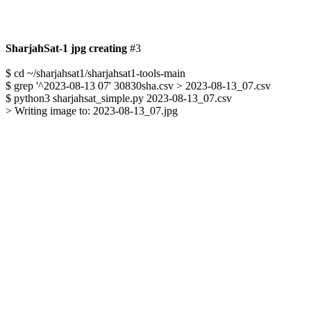
SharjahSat-1 jpg creating
 #3

$ cd ~/sharjahsat1/sharjahsat1-tools-main

$ grep '^2023-08-13 07' 30830sha.csv > 2023-08-13_07.csv

$ python3 sharjahsat_simple.py 2023-08-13_07.csv

> Writing image to: 2023-08-13_07.jpg
