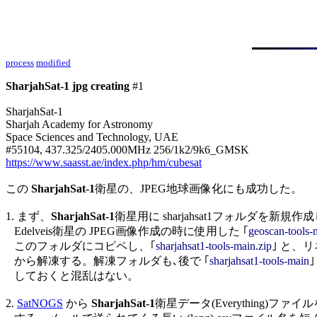
process
modified
SharjahSat-1 jpg creating
 #1

SharjahSat-1

Sharjah Academy for Astronomy

Space Sciences and Technology, UAE

https://www.saasst.ae/index.php/hm/cubesat
この 
SharjahSat-1
衛星の、JPEG地球画像化にも成功した。

1. まず、
SharjahSat-1
衛星用に sharjahsat1フォルダを新規作成し、
   Edelveis衛星の JPEG画像作成の時に使用した ｢
geoscan-tools-
   このフォルダにコピペし、｢
sharjahsat1-tools-main.zip
｣ と、リ
   から解凍する。解凍フォルダも､後で ｢
sharjahsat1-tools-main
   しておくと混乱はない。

2. 
SatNOGS
 から 
SharjahSat-1
衛星データ(Everything)ファ