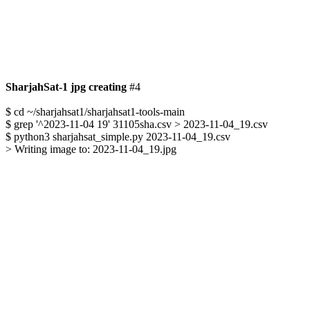
SharjahSat-1 jpg creating
 #4

$ cd ~/sharjahsat1/sharjahsat1-tools-main

$ grep '^2023-11-04 19' 31105sha.csv > 2023-11-04_19.csv

$ python3 sharjahsat_simple.py 2023-11-04_19.csv

> Writing image to: 2023-11-04_19.jpg
