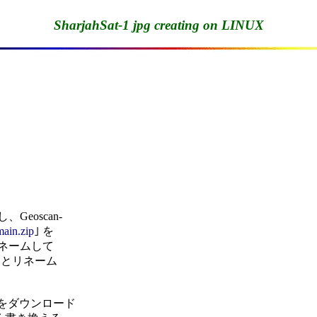
SharjahSat-1 jpg creating on LINUX
Geoscan-

main.zip
｣ を

ネームして

｣ とリネーム

イルをダウンロード
