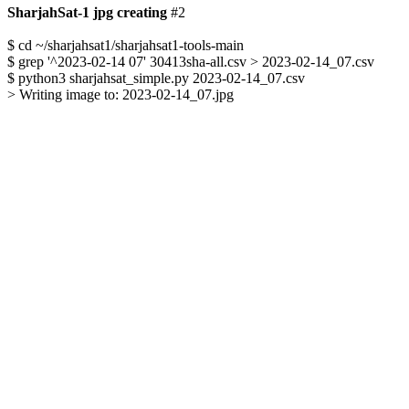
SharjahSat-1 jpg creating
 #2

$ cd ~/sharjahsat1/sharjahsat1-tools-main

$ grep '^2023-02-14 07' 30413sha-all.csv > 2023-02-14_07.csv

$ python3 sharjahsat_simple.py 2023-02-14_07.csv

> Writing image to: 2023-02-14_07.jpg
