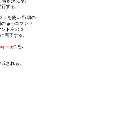
短く書き換える。

実行する。

アプリを使い 行頭の

grepコマンド

ンド左の '
$ 
' 

時に完了する。

imple.py
" を､

生成される。
