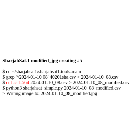
SharjahSat-1 modified_jpg creating
 #5

$ cd ~/sharjahsat1/sharjahsat1-tools-main

$ grep '^2024-01-10 08' 40201sha.csv > 2024-01-10_08.csv

$ 
cut -c 1-564
 2024-01-10_08.csv > 2024-01-10_08_modified.csv

$ python3 sharjahsat_simple.py 2024-01-10_08_modified.csv

> Writing image to: 2024-01-10_08_modified.jpg
