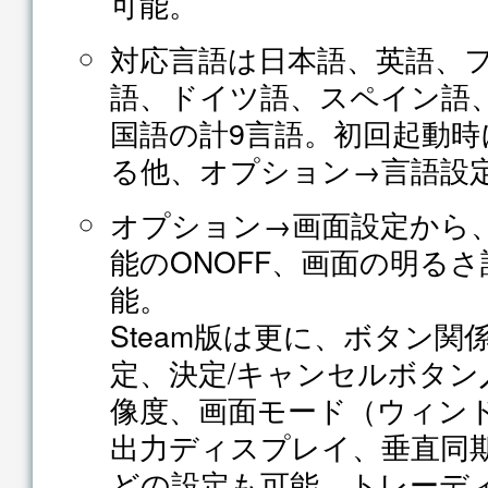
可能。
対応言語は日本語、英語、
語、ドイツ語、スペイン語
国語の計9言語。初回起動時
る他、オプション→言語設
オプション→画面設定から
能のONOFF、画面の明る
能。
Steam版は更に、ボタン
定、決定/キャンセルボタン
像度、画面モード（ウィンド
出力ディスプレイ、垂直同
どの設定も可能。トレーデ