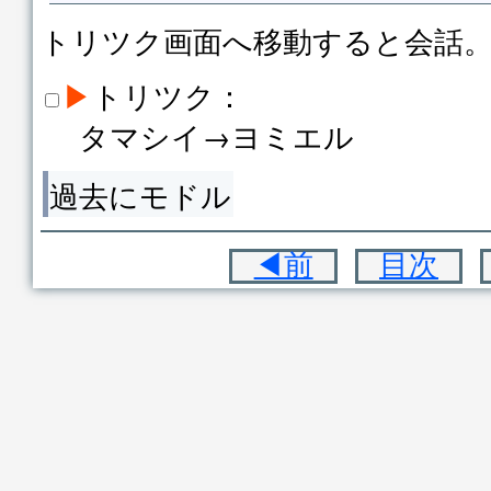
トリツク画面へ移動すると会話
▶
トリツク：
タマシイ→ヨミエル
過去にモドル
◀前
目次