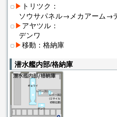
▶
トリツク：
ソウサパネル→メカアーム→
▶
アヤツル：
デンワ
▶
移動：格納庫
潜水艦内部/格納庫