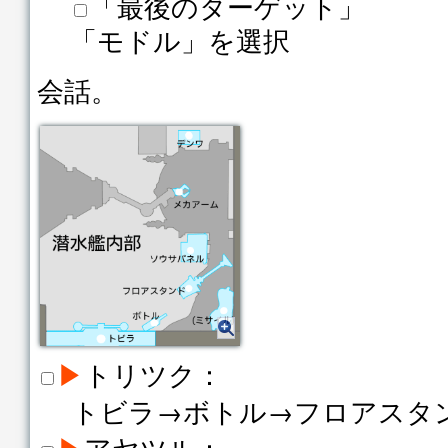
「最後のターゲット」
「モドル」を選択
会話。
▶
トリツク：
トビラ→ボトル→フロアスタ
▶
アヤツル：