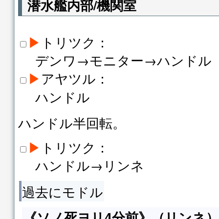
潜水艦内部/機関室
▶
トリツク：
デンワ→モニター→ハンドル
▶
アヤツル：
ハンドル
ハンドル半回転。
▶
トリツク：
ハンドル→リンネ
過去にモドル
《ソノ死ヨリ4分前》（リンネ