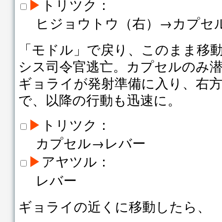
▶
トリツク：
ヒジョウトウ（右）→カプセ
「モドル」で戻り、このまま移
シス司令官逃亡。カプセルのみ
ギョライが発射準備に入り、右
で、以降の行動も迅速に。
▶
トリツク：
カプセル→レバー
▶
アヤツル：
レバー
ギョライの近くに移動したら、