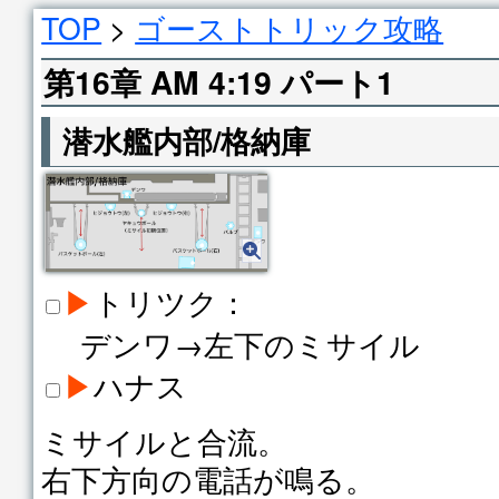
TOP
>
ゴーストトリック攻略
第16章 AM 4:19 パート1
潜水艦内部/格納庫
▶
トリツク：
デンワ→左下のミサイル
▶
ハナス
ミサイルと合流。
右下方向の電話が鳴る。