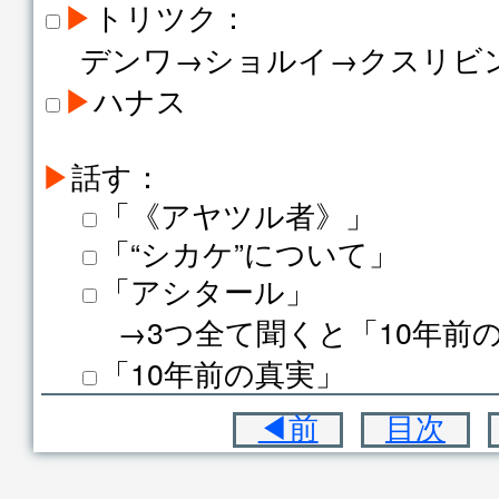
▶
トリツク：
デンワ→ショルイ→クスリビ
▶
ハナス
▶
話す：
「《アヤツル者》」
「“シカケ”について」
「アシタール」
→3つ全て聞くと「10年前
「10年前の真実」
◀前
目次