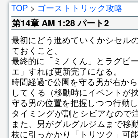
TOP
>
ゴーストトリック攻略
第14章 AM 1:28 パート2
最初にどう進めていくかシセル
ておくこと。
最終的に「ミノくん」とラグビ
エ」すれば更新完了になる。
時間経過で公園を守る男が右か
してくる（移動時にイベントが
守る男の位置を把握しつつ行動
タイミングが割とシビアなので
また、男がグルグルジムまで移
枝に引っかかり「トリツク」可