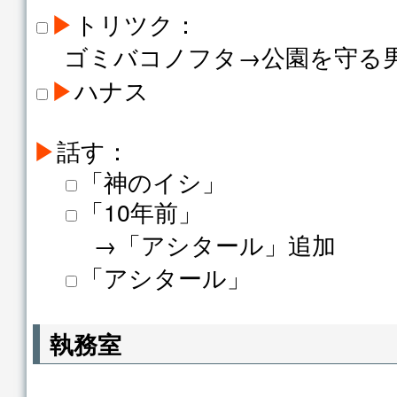
▶
トリツク：
ゴミバコノフタ→公園を守る
▶
ハナス
▶
話す：
「神のイシ」
「10年前」
→「アシタール」追加
「アシタール」
執務室