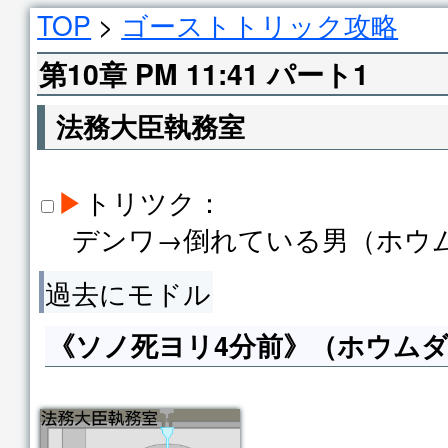
TOP
>
ゴーストトリック攻略
第10章 PM 11:41 パート1
法務大臣執務室
▶
トリツク：
デンワ→倒れている男（ホウ
過去にモドル
《ソノ死ヨリ4分前》（ホウム