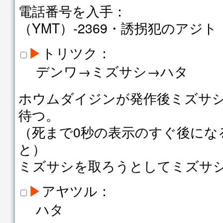
電話番号を入手：
（YMT）-2369・誘拐犯のアジト
▶
トリツク：
デンワ→ミズサシ→ハタ
ホウムダイジンが発作後ミズサ
待つ。
（死まで0秒の表示のすぐ後にな
と）
ミズサシを取ろうとしてミズサ
▶
アヤツル：
ハタ