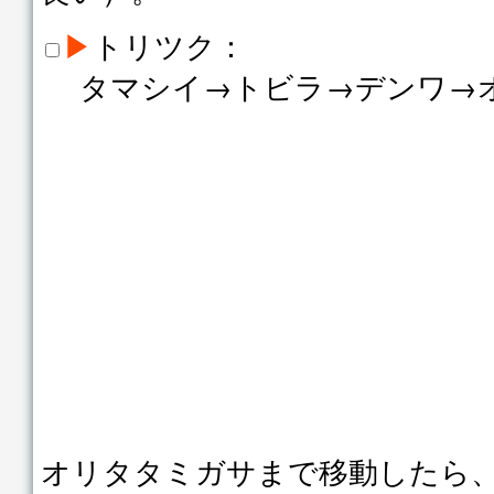
▶
トリツク：
タマシイ→トビラ→デンワ→
オリタタミガサまで移動したら