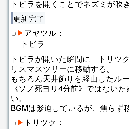
トビラを開くことでネズミが吹
更新完了
▶
アヤツル：
トビラ
トビラが開いた瞬間に「トリツ
リスマスツリーに移動する。
もちろん天井飾りを経由したル
《ソノ死ヨリ4分前》ではないた
い。
BGMは緊迫しているが、焦らず
▶
トリツク：