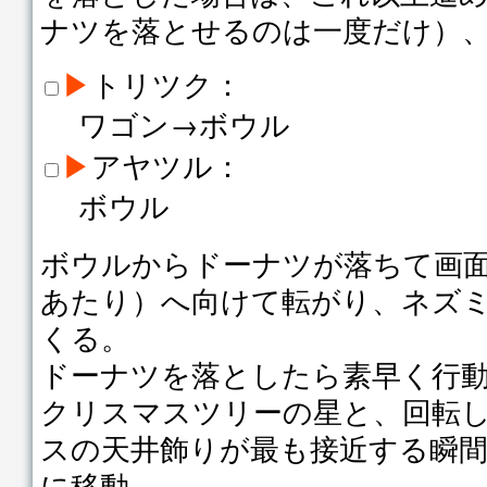
ナツを落とせるのは一度だけ）
▶
トリツク：
ワゴン→ボウル
▶
アヤツル：
ボウル
ボウルからドーナツが落ちて画
あたり）へ向けて転がり、ネズ
くる。
ドーナツを落としたら素早く行
クリスマスツリーの星と、回転
スの天井飾りが最も接近する瞬
に移動。