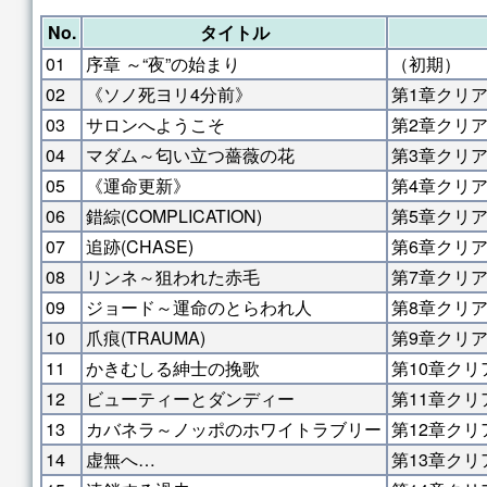
No.
タイトル
01
序章 ～“夜”の始まり
（初期）
02
《ソノ死ヨリ4分前》
第1章クリ
03
サロンへようこそ
第2章クリ
04
マダム～匂い立つ薔薇の花
第3章クリ
05
《運命更新》
第4章クリ
06
錯綜(COMPLICATION)
第5章クリ
07
追跡(CHASE)
第6章クリ
08
リンネ～狙われた赤毛
第7章クリ
09
ジョード～運命のとらわれ人
第8章クリ
10
爪痕(TRAUMA)
第9章クリ
11
かきむしる紳士の挽歌
第10章クリ
12
ビューティーとダンディー
第11章クリ
13
カバネラ～ノッポのホワイトラブリー
第12章クリ
14
虚無へ…
第13章クリ