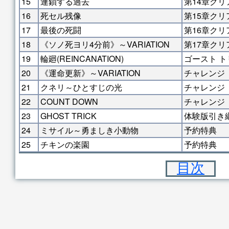
15
連鎖する過去
第14章クリ
16
死セル残像
第15章クリ
17
最後の死闘
第16章クリ
18
《ソノ死ヨリ4分前》～VARIATION
第17章クリ
19
輪廻(REINCANATION)
ゴースト ト
20
《運命更新》～VARIATION
チャレンジ
21
クネリ～ひとすじの光
チャレンジ
22
COUNT DOWN
チャレンジ
23
GHOST TRICK
体験版引き
24
ミサイル～勇ましき小動物
予約特典
25
チキンの楽園
予約特典
目次