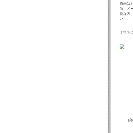
原画は
尚、メ
倒な方
い。
それで
絵