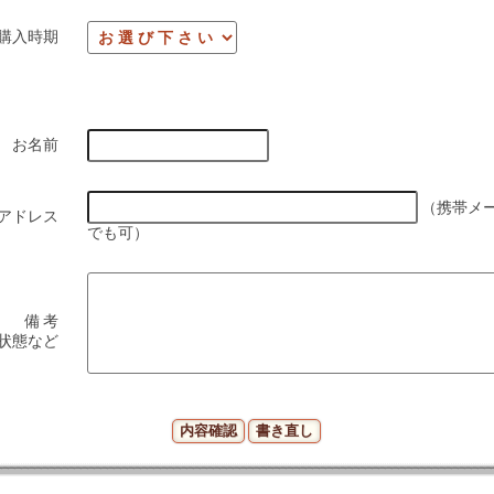
購入時期
お名前
（携帯メ
アドレス
でも可）
備 考
状態など