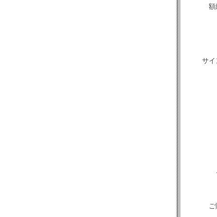
額
サイ
ご