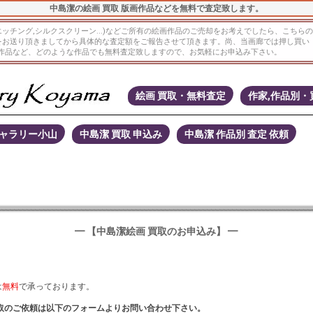
中島潔の絵画 買取 版画作品などを無料で査定致します。
ラフ,エッチング,シルクスクリーン...)などご所有の絵画作品のご売却をお考えでしたら、こ
をお送り頂きましてから具体的な査定額をご報告させて頂きます。尚、当画廊では押し買い
有る作品など、どのような作品でも無料査定致しますので、お気軽にお申込み下さい。
絵画 買取・無料査定
作家,作品別・
ギャラリー小山
中島潔 買取 申込み
中島潔 作品別 査定 依頼
━ 【中島潔絵画 買取のお申込み】 ━
は
無料
で承っております。
買取のご依頼は以下のフォームよりお問い合わせ下さい。