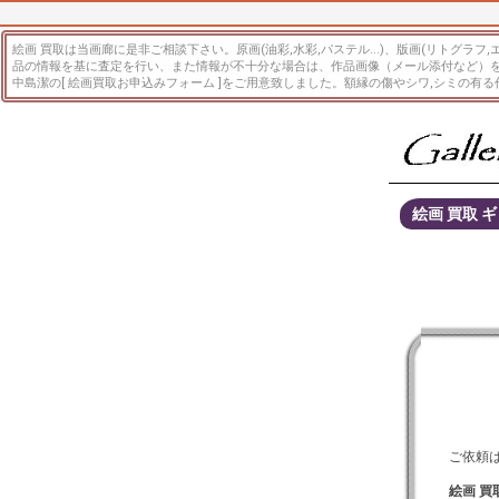
絵画 買取は当画廊に是非ご相談下さい。原画(油彩,水彩,パステル...)、版画(リトグ
品の情報を基に査定を行い、また情報が不十分な場合は、作品画像（メール添付など）
中島潔の[ 絵画買取お申込みフォーム ]をご用意致しました。額縁の傷やシワ,シミの
絵画 買取 
ご依頼
絵画 