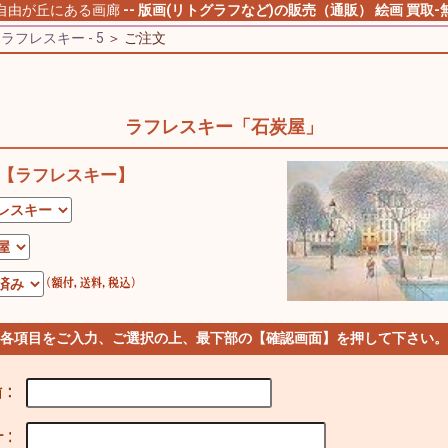
自由が丘にある画廊
-- 版画(リトグラフなど)の販売（通販）
絵画 買取-
＞
ラフレスキー - 5
＞ ご注文
ラフレスキー「石炭屋」
【ラフレスキー】
 各項目をご入力、ご選択の上、最下部の【確認画面】を押して下さい。