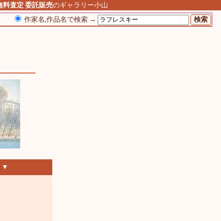
無料査定
委託販売
のギャラリー小山
作家名,作品名で検索 →
 ▼