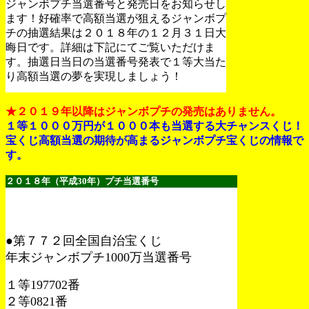
ジャンボプチ当選番号と発売日をお知らせし
ます！好確率で高額当選が狙えるジャンボプ
チの抽選結果は２０１８年の１２月３１日大
晦日です。詳細は下記にてご覧いただけま
す。抽選日当日の当選番号発表で１等大当た
り高額当選の夢を実現しましょう！
★２０１９年以降はジャンボプチの発売はありません。
１等１０００万円が１０００本も当選する大チャンスくじ！
宝くじ高額当選の期待が高まるジャンボプチ宝くじの情報で
す。
２０１８年（平成30年）プチ
当選番号
●第７７２回全国自治宝くじ
年末ジャンボプチ1000万当選番号
１等197702番
２等0821番