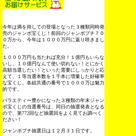
今年は満を持しての登場となった３種類同時発
売のジャンボ宝くじ！前回のジャンボプチ７０
０万から、今年は１０００万円に返り咲きまし
た。
１０００万円も当たれば充分！１億円もいらな
いし、１０億円なんて使い切れない！とにかく
高額当選したい！といった需要にしっかりと応
えて、１等当選本数を１千本に増量した好確率
な宝くじ。各組共通の番号で１０００万は魅力
的です。
バラエティー豊かになった３種類の年末ジャン
ボ宝くじの当選番号は、同日の抽選発表となる
ので、第772回など抽選回をよく見てお調べく
ださい！
ジャンボプチ抽選日は１２月３１日です。