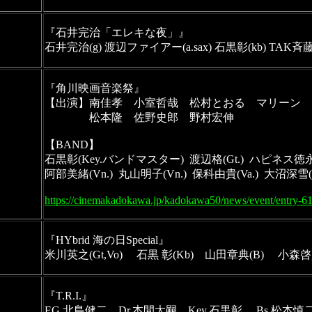
『石井完治「エレキな夜」』

石井完治(g) 渡辺ファイアー(a.sax) 石黒彰(kb) TAK斉藤(
『角川映画音楽祭』
【出演】南佳孝　小室哲哉　松村とおる　マリーン　
　　　　松本隆　佐野史郎　野村宏伸
【BAND】
石黒彰(Key.バンドマスター)  渡辺格(Gt.)  ハピネス徳永(Ba.
阿部美緒(Vn.)  丸山明子(Vn.)  保科由貴(Va.)  大沼深雪(V
https://cinemakadokawa.jp/kadokawa50/news/event/entry-6
『HYbrid 海の日Special』
米川英之(Gt,Vo)　 石黒 彰(Kb)　山田章典(B)　 小森啓資
『T.R.I.』 　
EG.北島健二　Dr.本間大嗣　Key.石黒彰 　Bs.松本慎