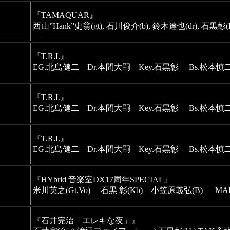
『TAMAQUAR』  

西山”Hank”史翁(gt), 石川俊介(b), 鈴木達也(dr), 石黒彰(
『T.R.I.』 　
EG.北島健二　Dr.本間大嗣　Key.石黒彰 　Bs.松本慎
『T.R.I.』 　
EG.北島健二　Dr.本間大嗣　Key.石黒彰 　Bs.松本慎
『T.R.I.』 　
EG.北島健二　Dr.本間大嗣　Key.石黒彰 　Bs.松本慎
『HYbrid 音楽室DX17周年SPECIAL』
米川英之(Gt,Vo)　 石黒 彰(Kb)　小笠原義弘(B) 　 MA
『石井完治「エレキな夜」』
