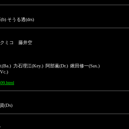
b) そうる透(drs)
クミコ　藤井空
)  力石理江(Key.)  阿部薫(Dr.)  鍬田修一(Sax.) 
c.)
109.html
(Ds)
二