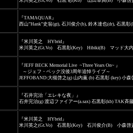
米川英之(Gt,Vo)　石黒 彰(Kb) 　山田章典(B)　小森啓資
『TAMAQUAR』  

西山”Hank”史翁(gt), 石川俊介(b), 鈴木達也(dr), 石黒彰(
『米川英之　HYbrid』
米川英之(Gt.Vo)　石黒彰(Key)　Hibiki(B)　マッド大内(
『JEFF BECK Memorial Live  ~Three Years On~ 』
   ～ジェフ・ベック没後3周年追悼ライブ～　
JEFFOBAND:大槻啓之(g) 山内薫 (b) 石黒彰 (key) 小森啓資 (
『石井完治「エレキな夜」』

石井完治(g) 渡辺ファイアー(a.sax) 石黒彰(kb) TAK斉藤(
『米川英之　HYbrid』
米川英之(Gt.Vo)　石黒彰(Key)　石川俊介(B)　小森啓資