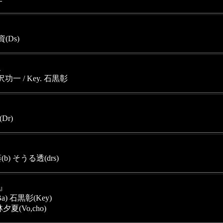
(Ds)
ス
沢功一 / Key. 石黒彰
Dr)
b) そうる透(drs)
D』
a) 石黒彰(Key) 
夕夏(Vo,cho)