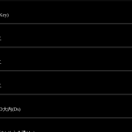
Key)
二
二
二
D大内(Ds)