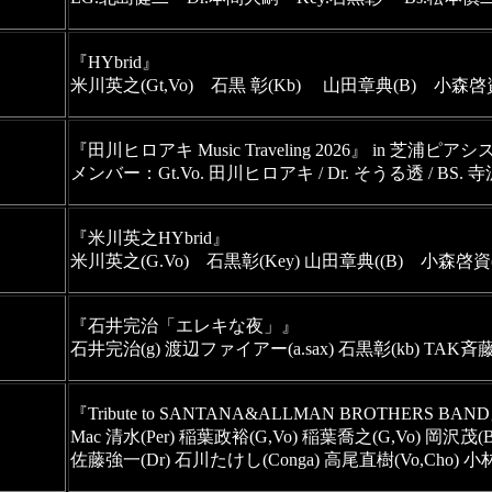
『HYbrid』
米川英之(Gt,Vo)　石黒 彰(Kb) 　山田章典(B)　小森啓資
『田川ヒロアキ Music Traveling 2026』 in 芝浦ピアシ
メンバー：Gt.Vo. 田川ヒロアキ / Dr. そうる透 / BS. 寺
『米川英之HYbrid』

米川英之(G.Vo)　石黒彰(Key) 山田章典((B)　小森啓資(
『石井完治「エレキな夜」』

石井完治(g) 渡辺ファイアー(a.sax) 石黒彰(kb) TAK斉藤(
『Tribute to SANTANA&ALLMAN BROTHERS BAN
Mac 清水(Per) 稲葉政裕(G,Vo) 稲葉喬之(G,Vo) 岡沢茂(B
佐藤強一(Dr) 石川たけし(Conga) 高尾直樹(Vo,Cho) 小林