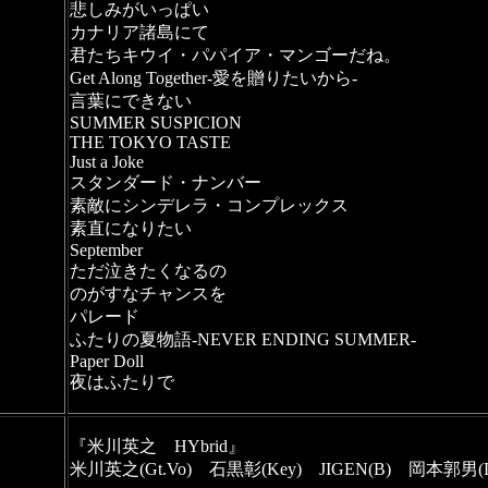
悲しみがいっぱい
カナリア諸島にて
君たちキウイ・パパイア・マンゴーだね。
Get Along Together-愛を贈りたいから-
言葉にできない
SUMMER SUSPICION
THE TOKYO TASTE
Just a Joke
スタンダード・ナンバー
素敵にシンデレラ・コンプレックス
素直になりたい
September
ただ泣きたくなるの
のがすなチャンスを
パレード
ふたりの夏物語-NEVER ENDING SUMMER-
Paper Doll
夜はふたりで
『米川英之　HYbrid』
米川英之(Gt.Vo)　石黒彰(Key)　JIGEN(B)　岡本郭男(D