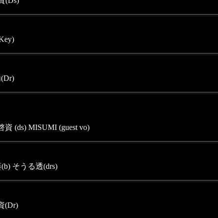
(Ds)
Key)
Dr)
ds) MISUMI (guest vo)
b) そうる透(drs)
(Dr)