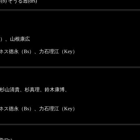
b) そうる透(drs)
）、山根康広
ネス徳永（Bs）、力石理江（Key）
）
、杉山清貴、杉真理、鈴木康博、
ネス徳永（Bs）、力石理江（Key）
）