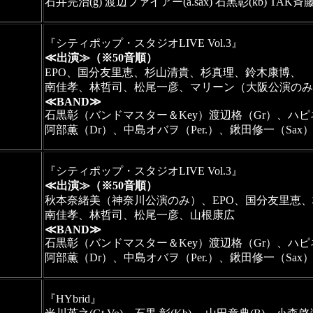
石井完治(g) 渡辺ファイアー(a.sax) 石黒彰(kb) TAK斉藤(
『シティポップ・スタジオLIVE Vol.3』
≪出演≫（※50音順）
EPO、国分友里恵、杉山清貴、杉真理、鈴木康博、
南佳孝、林哲司、松尾一彦、マリーン（大阪公演のみ
≪BAND≫
石黒彰（バンドマスター＆Key）渡辺格（Gr）、ハピ
阿部薫（Dr）、中島オバヲ（Per.）、鍬田修一（Sax
『シティポップ・スタジオLIVE Vol.3』
≪出演≫（※50音順）
秋本奈緒美（神奈川公演のみ）、EPO、国分友里恵
南佳孝、林哲司、松尾一彦、山根康広
≪BAND≫
石黒彰（バンドマスター＆Key）渡辺格（Gr）、ハピ
阿部薫（Dr）、中島オバヲ（Per.）、鍬田修一（Sax
『HYbrid』