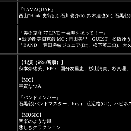
『TAMAQUAR』  

西山”Hank”史翁(gt), 石川俊介(b), 鈴木達也(dr), 石黒彰(
『美樹克彦 77 LIVE ー喜寿を祝って！ー』
■出演者 美樹克彦 MC：岡田美里　GUEST：松阪ゆうき　GUEST 
「BAND」 豊田勝敏ジュニア(Dr)、松下英二(B)、大久保明(
【出演（※50音順）】

秋本奈緒美、EPO、国分友里恵、杉山清貴、杉真理
【MC】

宇賀なつみ
『バンドメンバー』
【MUSIC】
音楽のような風
悲しきクラクション