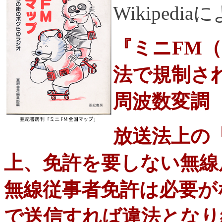
Wikipedi
『ミニFM
法で規制さ
周波数変調
放送法上の
上、免許を要しない無線
無線従事者免許は必要が
で送信すれば違法となり