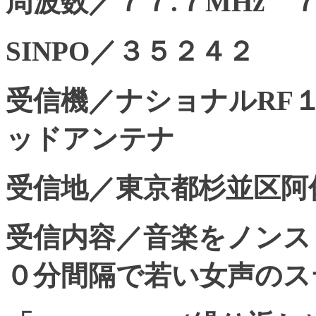
周波数／７７.７MHz ７
SINPO／３５２４２
受信機／ナショナルRF
ッドアンテナ
受信地／東京都杉並区阿
受信内容／音楽をノンス
０分間隔で若い女声のス