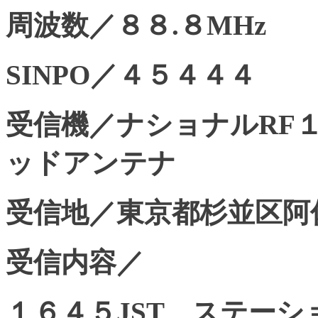
周波数／８８.８MHz
SINPO／４５４４４
受信機／ナショナルRF
ッドアンテナ
受信地／東京都杉並区阿
受信内容／
１６４５JST ステー