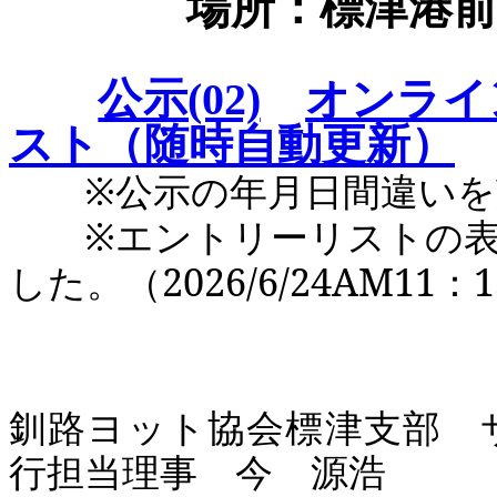
場所：標津港前浜
公示(02)
オンライ
スト（随時自動更新）
※公示の年月日間違いを訂正し
※エントリーリストの表
した。（2026/6/24AM11：
釧路ヨット協会標津支部 
行担当理事 今 源浩