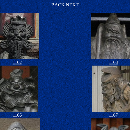
BACK
NEXT
1162
1163
1166
1167