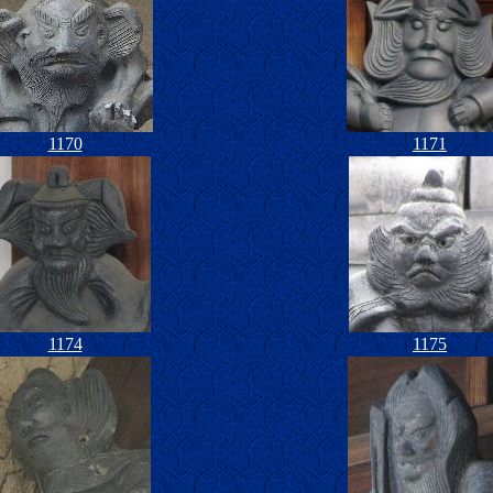
1170
1171
1174
1175