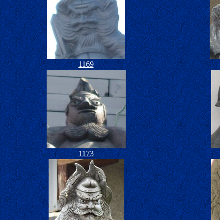
1169
1173