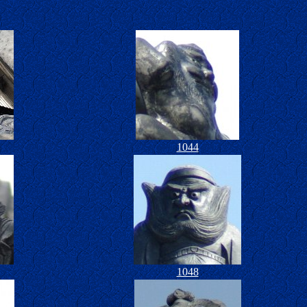
1044
1048