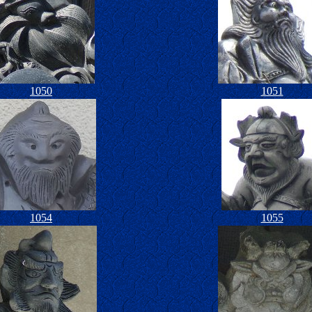
1050
1051
1054
1055