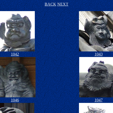
BACK
NEXT
1042
1043
1046
1047