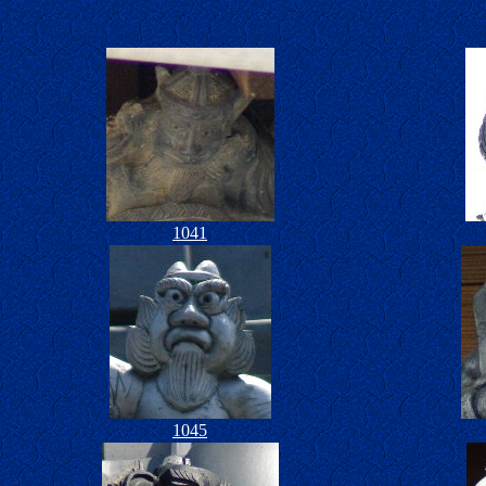
1041
1045