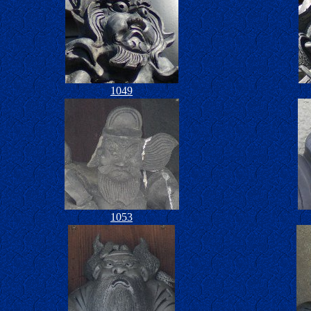
1049
1053