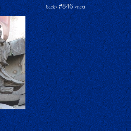
#846
back<
>next