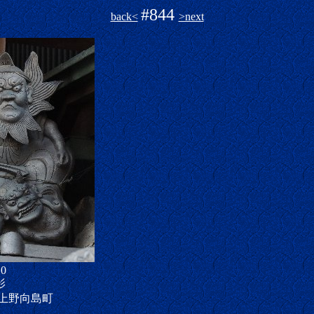
#844
back<
>next
10
影
上野向島町