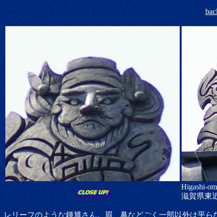
bac
Higashi-om
滋賀県東
レリーフのような鍾馗さん。眉、鼻などごく一部以外は平ら