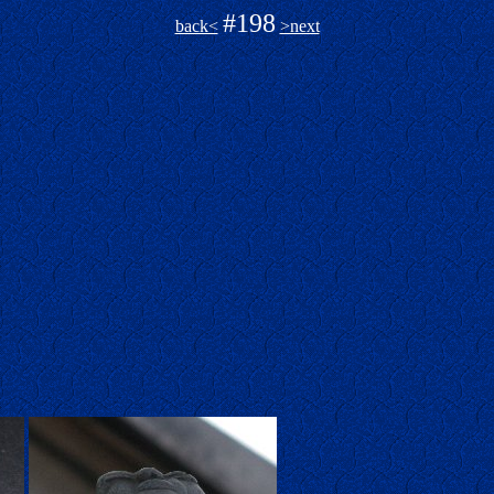
#198
back<
>next