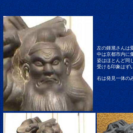
左の鍾馗さんは
中は京都市内に
姿はほとんど同
受ける印象はず
右は発見一体の