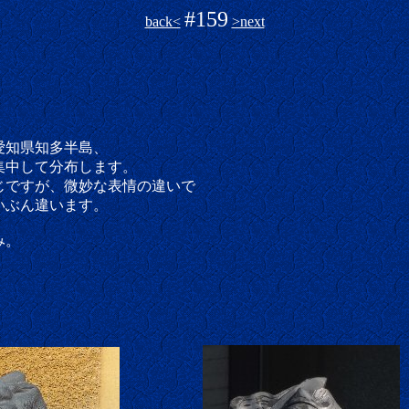
#159
back<
>next
愛知県知多半島、
集中して分布します。
じですが、微妙な表情の違いで
いぶん違います。
み。