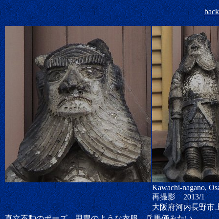
bac
Kawachi-nagano, Os
再撮影 2013/1
大阪府河内長野市
直立不動のポーズ、甲冑のような衣服。兵馬俑みたい。