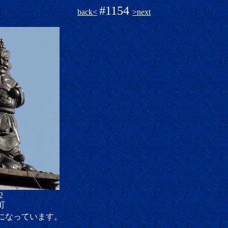
#1154
back<
>next
2
町
になっています。