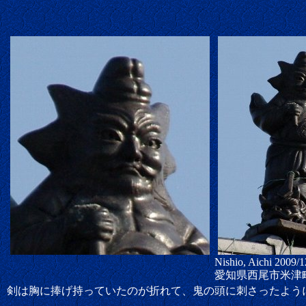
Nishio, Aichi 2009/1
愛知県西尾市米津
剣は胸に捧げ持っていたのが折れて、鬼の頭に刺さったよう