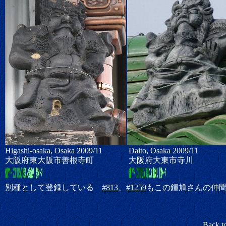
Higashi-osaka, Osaka 2009/11
Daito, Osaka 2009/11
大阪府東大阪市善根寺町
大阪府大東市寺川
別種として登録している
#813
、
#1259
もこの鍾馗さんの仲
Back t