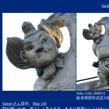
bac
Seki, Gifu 2009/11
岐阜県関市武芸川
Satopyさん
提供。
Map 146
髭が薄いため、若々しく見えます。あまり鍾馗らしくはない