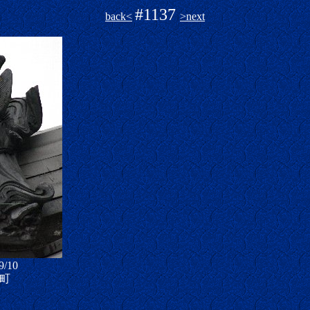
#1137
back<
>next
9/10
町