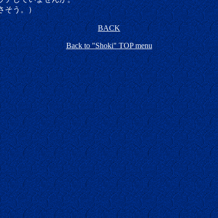
さそう。）
BACK
Back to "Shoki" TOP menu