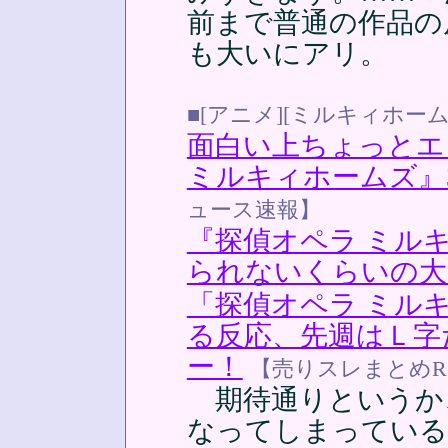
前まで普通の作品の
も大いにアリ。
■[アニメ][ミルキィホーム
面白い上ちょっとエ
ミルキィホームズ』
ュース速報】
『探偵オペラ ミルキ
られないくらいの大
「探偵オペラ ミル
る反応、先週はＬ字
ー！
【売りスレまとめR
期待通りというか
なってしまっている