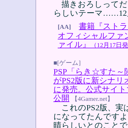
描きおろしってだ
らしいテーマ……1
書籍『スト
[AA]
オフィシャルファ
ァイル』
（12月17日
■[ゲーム]
PSP「らき☆すた～陵桜
がPS2版に新シナリ
に発売。公式サイト
公開
【4Gamer.net】
これのPS2版、実
になってたんですよ
晴らしいとのことで