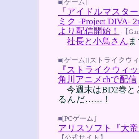
■[ゲーム]
「アイドルマスター
ミク -Project DIV
より配信開始！
【Gam
社長と小鳥さん
ま
■[ゲーム][ストライクウ
『ストライクウィッ
角川アニメchで配信
今週末はBD2巻と
るんだ……！
■[PCゲーム]
アリスソフト『大帝
【公式サイト】