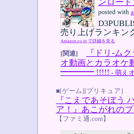
ンロード
posted with
a
D3PUBLIS
売り上げランキング:
Amazon.co.jp で詳細を見る
『ドリ-ムク
[関連]
オ動画とカラオケ動
━━━━ !!!!!
- 萌え
■[ゲーム][プリキュア]
『こえであそぼう 
ア！』あこがれのプ
【ファミ通.com】