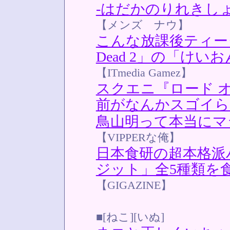
-はだかのりれきし
【メンズ ナウ】
こんな放課後ティータ
Dead 2」の「けい
【ITmedia Gamez】
スクエニ『ロード 
前がなんかスゴイら
鳥山明って本当にマ
【VIPPERな俺】
日本食研の超本格派
ジット」全5種類を
【GIGAZINE】
■[ねこ][いぬ]