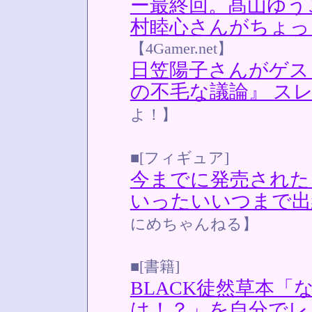
ー最終回。髙山ゆう
村睦心さんがちょっ
【4Gamer.net】
日笠陽子さんがゲス
の不毛な議論』 ス
よ！】
■[フィギュア]
今までに発売され
いったいいつまで出
にめちゃんねる】
■[書籍]
BLACK徒然草本
は！？」を自分でレ