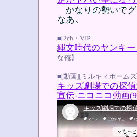
かなりの勢いでグ
なあ。
■[2ch・VIP]
縄文時代のヤンキー
な俺】
■[動画][ミルキィホームズ
キッズ劇場での探偵
宣伝‐ニコニコ動画(9