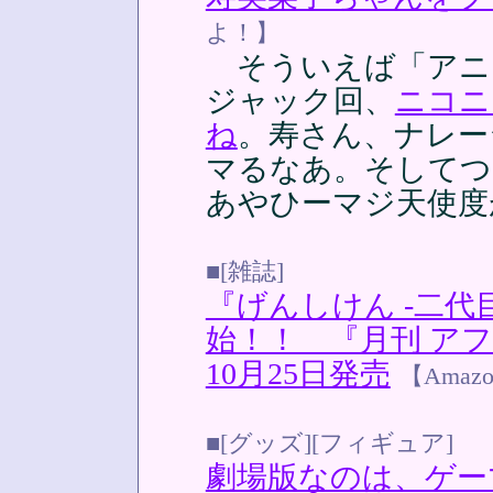
よ！】
そういえば「アニ
ジャック回、
ニコニ
ね
。寿さん、ナレー
マるなあ。そしてつ
あやひーマジ天使度
■[雑誌]
『げんしけん -二代
始！！ 『月刊 アフタ
10月25日発売
【Amazon
■[グッズ][フィギュア]
劇場版なのは、ゲー