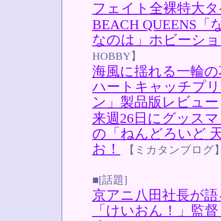
フェイト全裸特大タ
BEACH QUEENS「な
なのは」ホビーショ
HOBBY】
海風に揺れる一輪の
ハートキャッチプリキ
ン」製品版レビュー
来週26日にグッス
の「ねんどろいど 
お！
【ミカタンブログ
■[話題]
京アニ八田社長が語
「けいおん！」監督