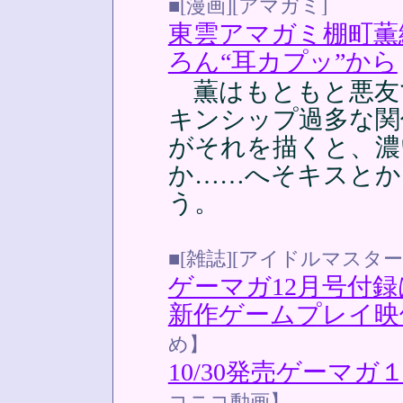
■[漫画][アマガミ]
東雲アマガミ棚町薫
ろん“耳カプッ”から
薫はもともと悪友
キンシップ過多な関
がそれを描くと、濃
か……へそキスとか
う。
■[雑誌][アイドルマスター
ゲーマガ12月号付
新作ゲームプレイ映
め】
10/30発売ゲーマ
コニコ動画】