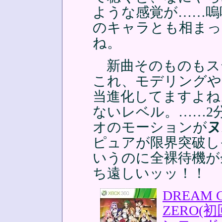
ような感覚が……嗚
のキャラとも相まっ
ね。
新曲そのものもス
これ、モデリングや
当進化してますよね
ないレベル。……2
オのモーションが
ヌ
ピュアが限界突破し
いうのに全裸待機が
ち遠しいッッ！！
DREAM
ZERO