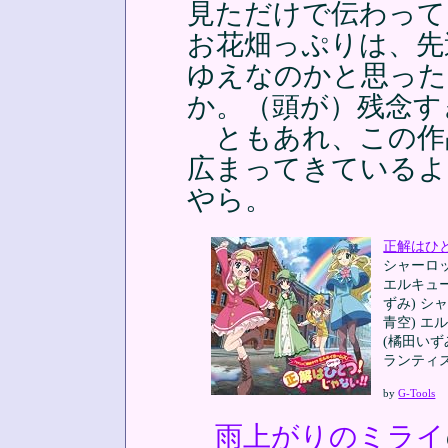
見ただけで伝わって
お花畑っぷりは、先
ゆえなのかと思った
か。（頭が）残念す
ともあれ、この作
広まってきているよ
やら。
正解はひと
シャーロッ
エルキュー
ずみ) シ
青空) エ
(橘田いず
ランティス 2
by
G-Tools
雨上がりのミライ