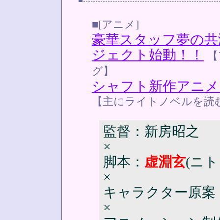
■[アニメ]
豪華スタッフ夢の共
ジェクト始動！！
【
グ】
シャフト新作アニメ
【主にライトノベルを読
監督：新房昭之
×
脚本：
虚淵玄
(ニ
×
キャラクター原案
×