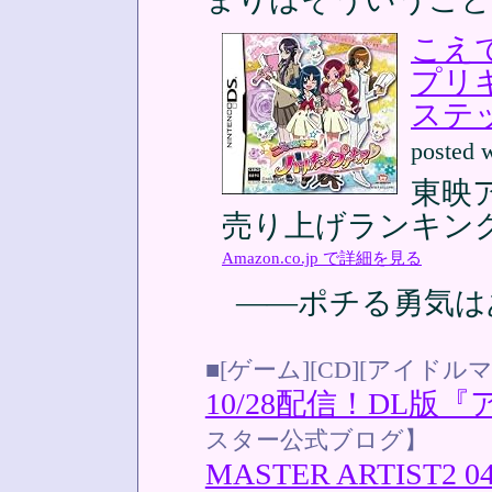
こえ
プリ
ステ
posted 
東映ア
売り上げランキング:
Amazon.co.jp で詳細を見る
――ポチる勇気は
■[ゲーム][CD][アイドル
10/28配信！DL版
スター公式ブログ】
MASTER ARTIST