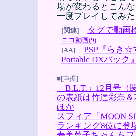
場が変わるとこんな
一度プレイしてみた
タグで動画
[関連]
ニコ動画(9)
PSP『らき☆
[AA]
Portable DXパック
■[声優]
「B.L.T.」12月
の表紙は竹達彩奈
ほか
スフィア「MOON 
ランキング8位に登
寿美菜子ちゃんをプ