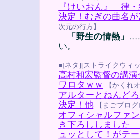
『けいおん』 律・
決定！むぎの曲名が
次元の行方】
「野生の情熱」
…
い。
■[ネタ][ストライクウィ
高村和宏監督の講演
ワロタｗｗ
【かくれ
アルターとねんどろ
決定！他
【まごプログ
オフィシャルファン
き下ろししました 
ュッとして！がテー