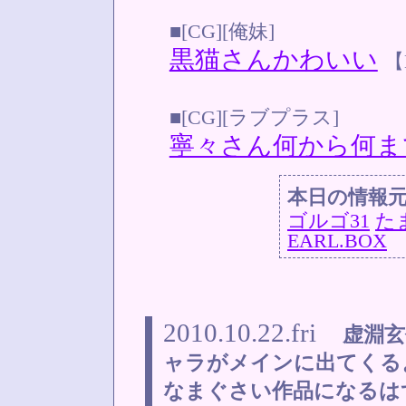
■[CG][俺妹]
黒猫さんかわいい
【
■[CG][ラブプラス]
寧々さん何から何ま
本日の情報
ゴルゴ31
た
EARL.BOX
2010.10.22.fri
虚淵
ャラがメインに出てくる
なまぐさい作品になるは