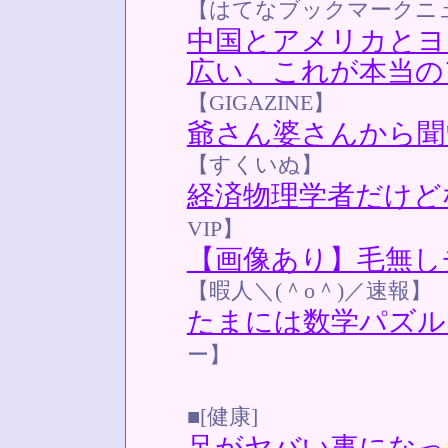
【はてなブックマークニ
中国とアメリカとヨ
広い、これが本当の
【GIGAZINE】
爺さん婆さんから聞
【すくいぬ】
経済物理学者だけど
VIP】
【画像あり】毛無し
【暇人＼(＾o＾)／速報】
たまには数学パズル
ー】
■[健康]
足がヤバい事になっ