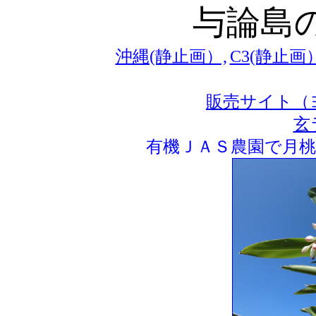
与論島
沖縄(静止画）,
C3(静止画）
販売サイト（
玄
有機ＪＡＳ農園で月桃