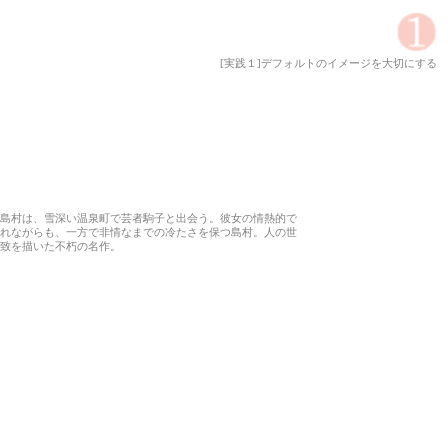
[実践１]デフォルトのイメージを大切にする
島村は、雪深い温泉町で芸者駒子と出会う。彼女の情熱的で
れながらも、一方で非情なまでの冷たさを保つ島村。人の世
致を描いた不朽の名作。