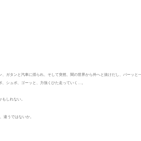
ン、ガタンと汽車に揺られ、そして突然、闇の世界から外へと抜けだし、パーッと
ポ、シュポ、ゴーッと、力強くひた走っていく…。
かもしれない。
、違うではないか。