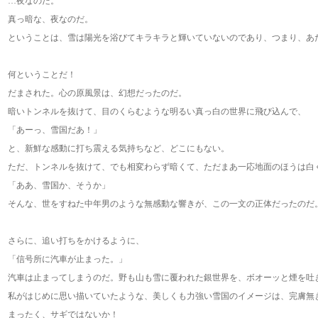
…夜なのだ。
真っ暗な、夜なのだ。
ということは、雪は陽光を浴びてキラキラと輝いていないのであり、つまり、あ
何ということだ！
だまされた。心の原風景は、幻想だったのだ。
暗いトンネルを抜けて、目のくらむような明るい真っ白の世界に飛び込んで、
「あーっ、雪国だあ！」
と、新鮮な感動に打ち震える気持ちなど、どこにもない。
ただ、トンネルを抜けて、でも相変わらず暗くて、ただまあ一応地面のほうは白
「ああ、雪国か、そうか」
そんな、世をすねた中年男のような無感動な響きが、この一文の正体だったのだ
さらに、追い打ちをかけるように、
「信号所に汽車が止まった。」
汽車は止まってしまうのだ。野も山も雪に覆われた銀世界を、ボオーッと煙を吐
私がはじめに思い描いていたような、美しくも力強い雪国のイメージは、完膚無
まったく、サギではないか！