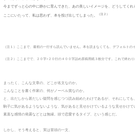
今までずっと心の中に静かに育んできた、あの美しいイメージを、どうしてくれ
（注２）
ここにいたって、私は思わず、本を投げ出してしまった。
（注１）ここまで、最初の一行すら読んでいません。本を読まなくても、デフォルトの
（注２）ここまでで、２０字×２０行の４００字詰め原稿用紙３枚分です。これで終わ
まったく、こんな文章の、どこが名文なのか。
こんなことを書く作家の、何がノーベル賞なのか。
と、出だしから甚だしい疑問を感じつつ読み始めたわけであるが、それにしても
駒子に気があるようなないような、気があると見せかけているような見せかけて
素直な感情の発露などとは無縁。頭で恋愛するタイプ、という感じだ。
しかし、そう考えると、実は冒頭の一文、