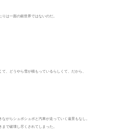
たりは一面の銀世界ではないのだ。
くて、どうやら雪が積もっているらしくて、だから、
。
きながらシュポシュポと汽車が走っていく遠景もなし。
きまで破壊し尽くされてしまった。