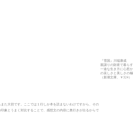
『雪国』川端康成
親譲りの財産で暮らす
一途な生き方に心惹か
の哀しさと美しさの極
（新潮文庫、￥324）
もまた大切です。ここでは１行しか本を読まないわけですから、その
の印象とうまく対比することで、感想文の内容に奥行きが出るからで