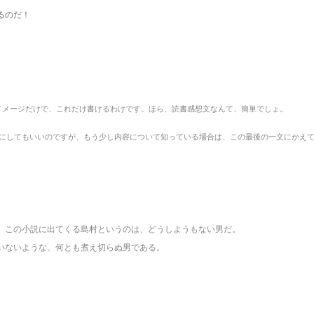
るのだ！
イメージだけで、これだけ書けるわけです。ほら、読書感想文なんて、簡単でしょ。
りにしてもいいのですが、もう少し内容について知っている場合は、この最後の一文にかえ
、この小説に出てくる島村というのは、どうしようもない男だ。
いないような、何とも煮え切らぬ男である。